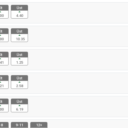
lt
Üst
00
4.40
lt
Üst
00
10.35
lt
Üst
41
1.25
lt
Üst
21
2.58
lt
Üst
00
6.19
-8
9-11
12+