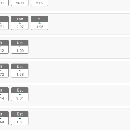
31
26.50
2.09
.
Eşit
2.
71
2.97
1.96
lt
Üst
12
1.00
lt
Üst
72
1.58
lt
Üst
14
3.01
lt
Üst
68
1.61