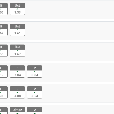
lt
Üst
06
1.33
lt
Üst
62
1.61
lt
Üst
56
1.67
1
0
2
19
7.04
3.54
1
0
2
38
4.88
3.23
1
Olmaz
2