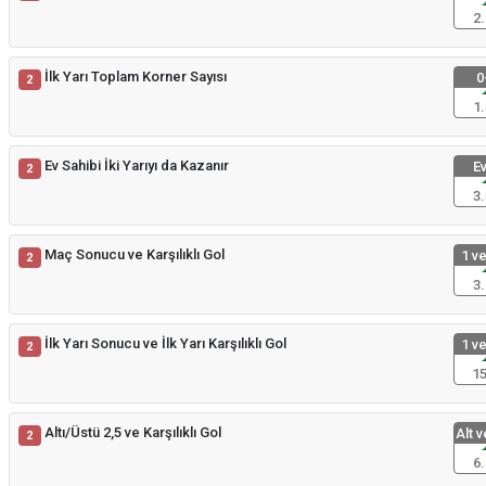
2.
İlk Yarı Toplam Korner Sayısı
0
2
1.
Ev Sahibi İki Yarıyı da Kazanır
Ev
2
3.
Maç Sonucu ve Karşılıklı Gol
1 ve
2
3.
İlk Yarı Sonucu ve İlk Yarı Karşılıklı Gol
1 ve
2
15
Altı/Üstü 2,5 ve Karşılıklı Gol
Alt v
2
6.