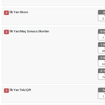
İlk Yarı Skoru
0
2
2.
İlk Yarı/Maç Sonucu Skorları
0-0
2
7.
1-0
88
2-0
62
2-1
70
İlk Yarı Tek/Çift
T
2
1.