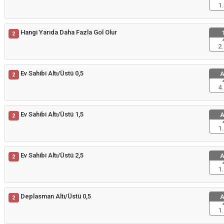
1.
Hangi Yarıda Daha Fazla Gol Olur
1
2
2.
Ev Sahibi Altı/Üstü 0,5
A
2
4.
Ev Sahibi Altı/Üstü 1,5
A
2
1.
Ev Sahibi Altı/Üstü 2,5
A
2
1.
Deplasman Altı/Üstü 0,5
A
2
1.