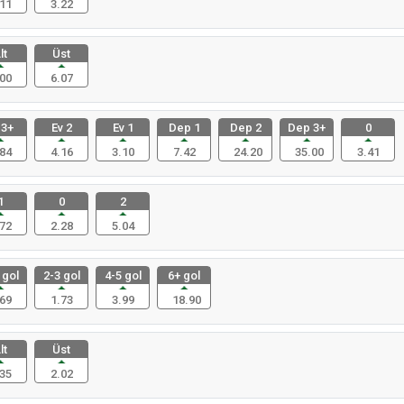
11
3.22
lt
Üst
00
6.07
 3+
Ev 2
Ev 1
Dep 1
Dep 2
Dep 3+
0
84
4.16
3.10
7.42
24.20
35.00
3.41
1
0
2
72
2.28
5.04
 gol
2-3 gol
4-5 gol
6+ gol
69
1.73
3.99
18.90
lt
Üst
35
2.02