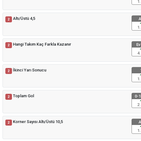
1.
Altı/Üstü 4,5
A
2
1.
Hangi Takım Kaç Farkla Kazanır
Ev
2
4.
İkinci Yarı Sonucu
2
1.
Toplam Gol
0-1
2
2.
Korner Sayısı Altı/Üstü 10,5
A
2
1.