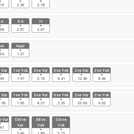
13
2.45
2.78
-4
5-6
7+
58
2.87
3.87
et
Hayır
54
1.07
 Var
1 ve Yok
0 ve Var
0 ve Yok
2 ve Var
2 ve Yok
49
1.97
5.10
8.41
12.40
8.46
 Var
1 ve Yok
0 ve Var
0 ve Yok
2 ve Var
2 ve Yok
.95
1.95
8.31
2.35
35.00
6.03
e Var
Üst ve
Alt ve
Üst ve
Var
Yok
Yok
91
2.46
1.80
5.73