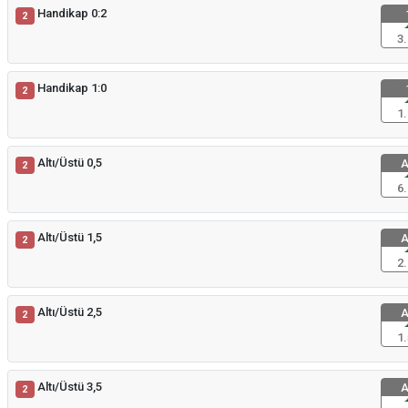
Handikap 0:2
2
3.
Handikap 1:0
2
1.
Altı/Üstü 0,5
A
2
6.
Altı/Üstü 1,5
A
2
2.
Altı/Üstü 2,5
A
2
1.
Altı/Üstü 3,5
A
2