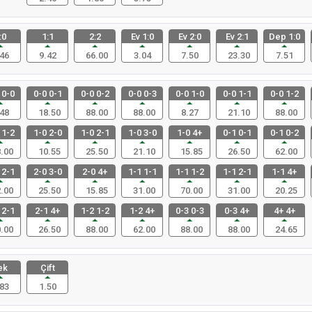
:0
1:1
2:2
Ev 1:0
Ev 2:0
Ev 2:1
Dep 1:0
46
9.42
66.00
3.04
7.50
23.30
7.51
 0-0
0-0 0-1
0-0 0-2
0-0 0-3
0-0 1-0
0-0 1-1
0-0 1-2
48
18.50
88.00
88.00
8.27
21.10
88.00
 1-2
1-0 2-0
1-0 2-1
1-0 3-0
1-0 4+
0-1 0-1
0-1 0-2
.00
10.55
25.50
21.10
15.85
26.50
62.00
 2-1
2-0 3-0
2-0 4+
1-1 1-1
1-1 1-2
1-1 2-1
1-1 4+
.00
25.50
15.85
31.00
70.00
31.00
20.25
 2-1
2-1 4+
1-2 1-2
1-2 4+
0-3 0-3
0-3 4+
4+ 4+
.00
26.50
88.00
62.00
88.00
88.00
24.65
ek
Çift
83
1.50