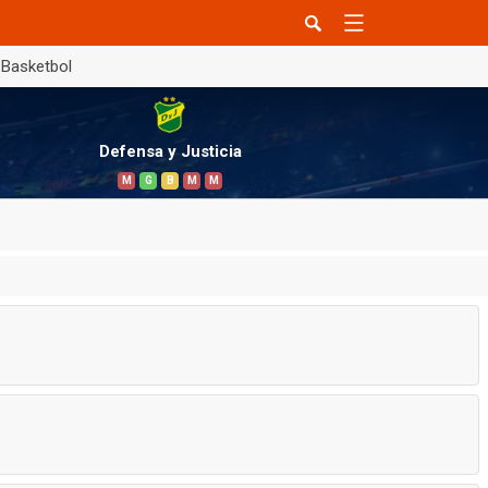
Basketbol
Defensa y Justicia
M
G
B
M
M