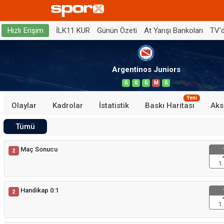
İLK11 KUR
Günün Özeti
At Yarışı Bankoları
TV'
Hızlı Erişim
Argentinos Juniors
G
G
G
M
G
Yeni
Olaylar
Kadrolar
İstatistik
Baskı Haritası
Aks
Tümü
Maç Sonucu
2
1.
Handikap 0:1
2
1.