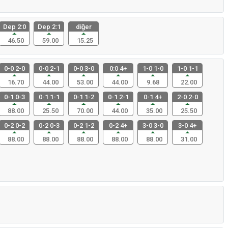
Dep 2:0
Dep 2:1
diğer
46.50
59.00
15.25
0-0 2-0
0-0 2-1
0-0 3-0
0:0 4+
1-0 1-0
1-0 1-1
16.70
44.00
53.00
44.00
9.68
22.00
0-1 0-3
0-1 1-1
0-1 1-2
0-1 2-1
0-1 4+
2-0 2-0
88.00
25.50
70.00
44.00
35.00
25.50
0-2 0-2
0-2 0-3
0-2 1-2
0-2 4+
3-0 3-0
3-0 4+
88.00
88.00
88.00
88.00
88.00
31.00