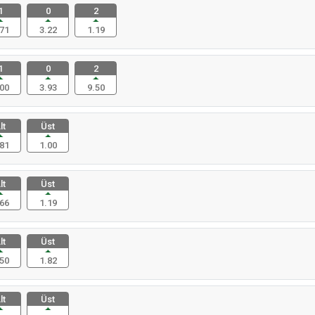
1
0
2
71
3.22
1.19
1
0
2
00
3.93
9.50
lt
Üst
81
1.00
lt
Üst
66
1.19
lt
Üst
50
1.82
lt
Üst