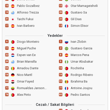
Pablo Gozalbez
Otar Mamageishvili
10
15
Alfonso Trezza
Gustavo Sa
19
20
Taichi Fukui
Gil Dias
21
23
Ivan Barbero
Simon Elisor
17
12
Yedekler
Diogo Monteiro
Ivan Zlobin
6
1
Miguel Puche
Gustavo Garcia
11
2
Espen van Ee
Marcos Pena
22
8
Brian Mansilla
Umar Abubakar
24
9
Amadou Dante
Rochinha
44
10
Nico Mantl
Rodrigo Ribeiro
58
19
Omar Fayed
Ibrahima Ba
66
55
Romualdas Jansonas
Antoine Joujou
77
77
Alex Pinto
Pedro Santos
78
80
Cezalı / Sakat Bilgileri