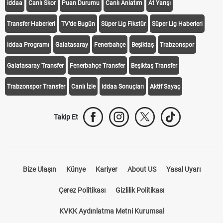
iddaa
Canlı Skor
Puan Durumu
Canlı Anlatım
At Yarışı
Transfer Haberleri
TV'de Bugün
Süper Lig Fikstür
Süper Lig Haberleri
iddaa Programı
Galatasaray
Fenerbahçe
Beşiktaş
Trabzonspor
Galatasaray Transfer
Fenerbahçe Transfer
Beşiktaş Transfer
Trabzonspor Transfer
Canlı İzle
iddaa Sonuçları
Aktif Sayaç
Takip Et
Bize Ulaşın
Künye
Kariyer
About US
Yasal Uyarı
Çerez Politikası
Gizlilik Politikası
KVKK Aydınlatma Metni Kurumsal