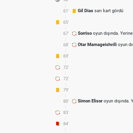
Gil Dias
sarı kart gördü
61'
65'
Sorriso
oyun dışında. Yerin
67'
Otar Mamageishvili
oyun dı
68'
69'
72'
72'
79'
Simon Elisor
oyun dışında. 
80'
83'
84'