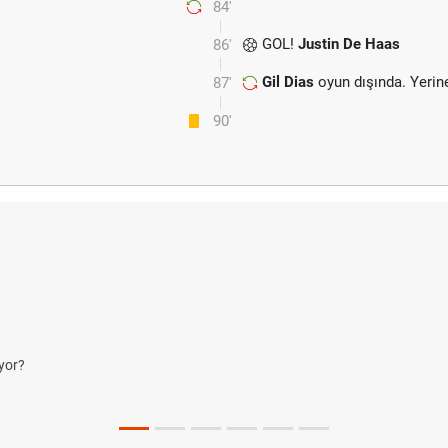
84'
GOL!
Justin De Haas
86'
Gil Dias
oyun dışında. Yeri
87'
90'
yor?