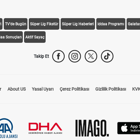
i
TV'de Bugün
Süper Lig Fikstür
Süper Lig Haberleri
iddaa Programı
Galata
daa Sonuçları
Aktif Sayaç
Takip Et
r
About US
Yasal Uyarı
Çerez Politikası
Gizlilik Politikası
KVK