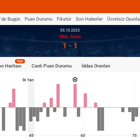
'de Bugün
Puan Durumu
Fikstür
Son Haberler
Ücretsiz Oyunla
05.10.2025
Maç Sonu
1 - 1
Yeni
n Haritası
Canlı Puan Durumu
İddaa Oranları
İlk Yarı
45'
60'
75'