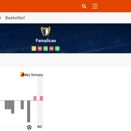
r
Basketbol
Famalicao
B
M
G
M
G
Maç Sonucu
90 '