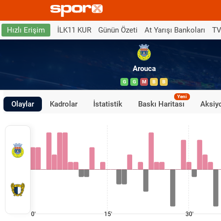
İLK11 KUR
Günün Özeti
At Yarışı Bankoları
TV
Hızlı Erişim
Arouca
G
G
M
B
B
Yeni
Olaylar
Kadrolar
İstatistik
Baskı Haritası
Aksiyo
0'
15'
30'