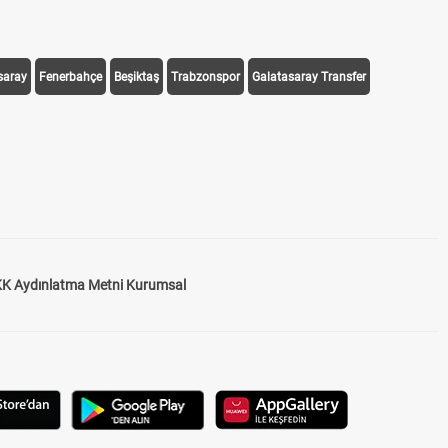
saray
Fenerbahçe
Beşiktaş
Trabzonspor
Galatasaray Transfer
K Aydınlatma Metni Kurumsal