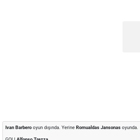
Ivan Barbero
oyun dışında. Yerine
Romualdas Jansonas
oyunda.
GOL!
Alfonso Trezza