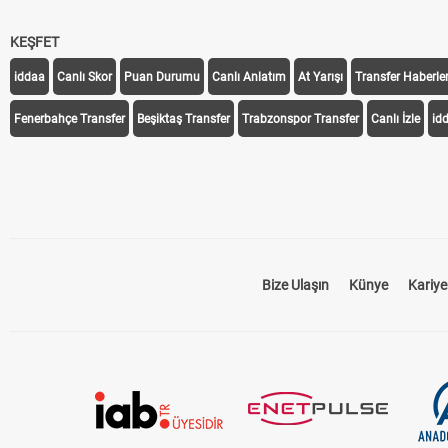
KEŞFET
iddaa
Canlı Skor
Puan Durumu
Canlı Anlatım
At Yarışı
Transfer Haberler
Fenerbahçe Transfer
Beşiktaş Transfer
Trabzonspor Transfer
Canlı İzle
id
Bize Ulaşın
Künye
Kariye