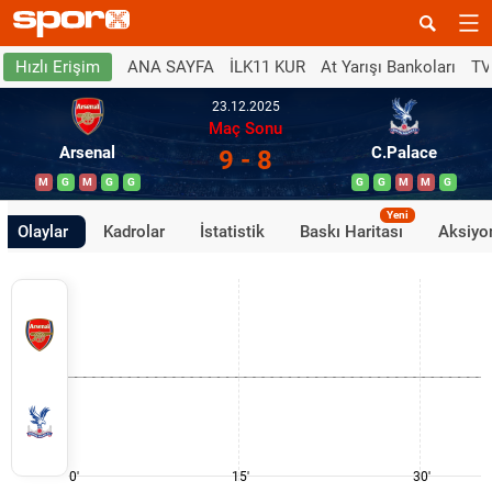
ANA SAYFA
İLK11 KUR
At Yarışı Bankoları
TV
Hızlı Erişim
23.12.2025
Maç Sonu
Arsenal
C.Palace
9 - 8
M
G
M
G
G
G
G
M
M
G
Yeni
Olaylar
Kadrolar
İstatistik
Baskı Haritası
Aksiyon
0'
15'
30'