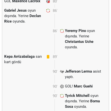
GOL
Maxence Lacroix
80'
Gabriel Jesus
oyun
86'
dışında. Yerine
Declan
Rice
oyunda.
Yeremy Pino
oyun
86'
dışında. Yerine
Christantus Uche
oyunda.
Kepa Arrizabalaga
sarı
89'
kart gördü
Jefferson Lerma
asist
90'
yaptı.
GOL!
Marc Guehi
90'
Tyrick Mitchell
oyun
90'
dışında. Yerine
Borna
Sosa
oyunda.