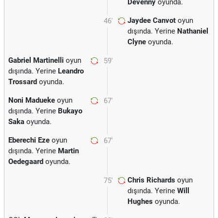
Devenny
oyunda.
Jaydee Canvot
oyun
46'
dışında. Yerine
Nathaniel
Clyne
oyunda.
Gabriel Martinelli
oyun
59'
dışında. Yerine
Leandro
Trossard
oyunda.
Noni Madueke
oyun
67'
dışında. Yerine
Bukayo
Saka
oyunda.
Eberechi Eze
oyun
67'
dışında. Yerine
Martin
Oedegaard
oyunda.
Chris Richards
oyun
75'
dışında. Yerine
Will
Hughes
oyunda.