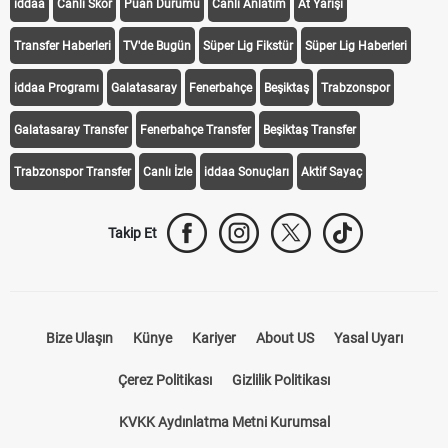
iddaa
Canlı Skor
Puan Durumu
Canlı Anlatım
At Yarışı
Transfer Haberleri
TV'de Bugün
Süper Lig Fikstür
Süper Lig Haberleri
iddaa Programı
Galatasaray
Fenerbahçe
Beşiktaş
Trabzonspor
Galatasaray Transfer
Fenerbahçe Transfer
Beşiktaş Transfer
Trabzonspor Transfer
Canlı İzle
iddaa Sonuçları
Aktif Sayaç
Takip Et
Bize Ulaşın
Künye
Kariyer
About US
Yasal Uyarı
Çerez Politikası
Gizlilik Politikası
KVKK Aydınlatma Metni Kurumsal