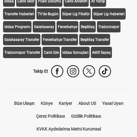
iddaa
Canlı Skor
Puan Durumu
Canlı Anlatım
At Yarışı
Transfer Haberleri
TV'de Bugün
Süper Lig Fikstür
Süper Lig Haberleri
iddaa Programı
Galatasaray
Fenerbahçe
Beşiktaş
Trabzonspor
Galatasaray Transfer
Fenerbahçe Transfer
Beşiktaş Transfer
Trabzonspor Transfer
Canlı İzle
iddaa Sonuçları
Aktif Sayaç
Takip Et
Bize Ulaşın
Künye
Kariyer
About US
Yasal Uyarı
Çerez Politikası
Gizlilik Politikası
KVKK Aydınlatma Metni Kurumsal