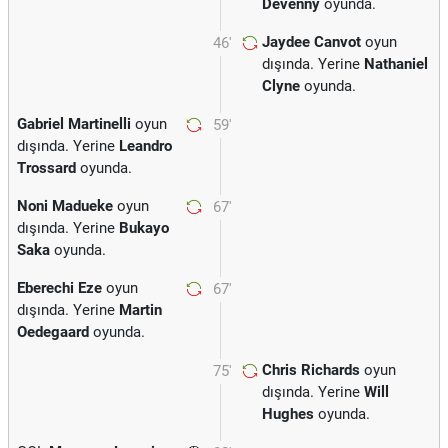
Devenny
oyunda.
Jaydee Canvot
oyun
46'
dışında. Yerine
Nathaniel
Clyne
oyunda.
Gabriel Martinelli
oyun
59'
dışında. Yerine
Leandro
Trossard
oyunda.
Noni Madueke
oyun
67'
dışında. Yerine
Bukayo
Saka
oyunda.
Eberechi Eze
oyun
67'
dışında. Yerine
Martin
Oedegaard
oyunda.
Chris Richards
oyun
75'
dışında. Yerine
Will
Hughes
oyunda.