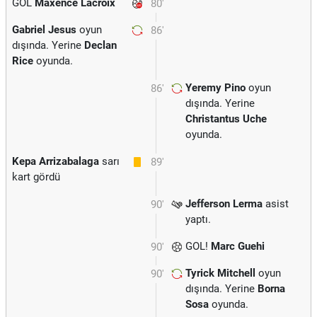
GOL
Maxence Lacroix
80'
Gabriel Jesus
oyun
86'
dışında. Yerine
Declan
Rice
oyunda.
Yeremy Pino
oyun
86'
dışında. Yerine
Christantus Uche
oyunda.
Kepa Arrizabalaga
sarı
89'
kart gördü
Jefferson Lerma
asist
90'
yaptı.
GOL!
Marc Guehi
90'
Tyrick Mitchell
oyun
90'
dışında. Yerine
Borna
Sosa
oyunda.