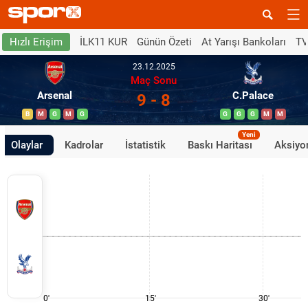
İLK11 KUR
Günün Özeti
At Yarışı Bankoları
TV
Hızlı Erişim
23.12.2025
Maç Sonu
Arsenal
C.Palace
9 - 8
B
M
G
M
G
G
G
G
M
M
Yeni
Olaylar
Kadrolar
İstatistik
Baskı Haritası
Aksiyon
0'
15'
30'