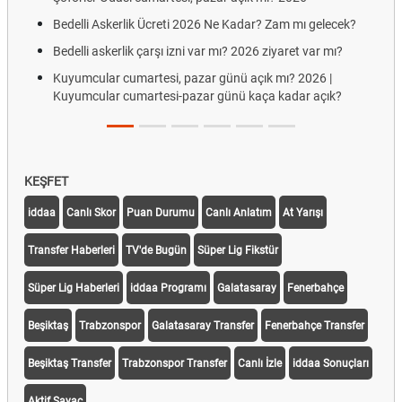
Bedelli Askerlik Ücreti 2026 Ne Kadar? Zam mı gelecek?
Bedelli askerlik çarşı izni var mı? 2026 ziyaret var mı?
Kuyumcular cumartesi, pazar günü açık mı? 2026 |
Kuyumcular cumartesi-pazar günü kaça kadar açık?
KEŞFET
iddaa
Canlı Skor
Puan Durumu
Canlı Anlatım
At Yarışı
Transfer Haberleri
TV'de Bugün
Süper Lig Fikstür
Süper Lig Haberleri
iddaa Programı
Galatasaray
Fenerbahçe
Beşiktaş
Trabzonspor
Galatasaray Transfer
Fenerbahçe Transfer
Beşiktaş Transfer
Trabzonspor Transfer
Canlı İzle
iddaa Sonuçları
Aktif Sayaç