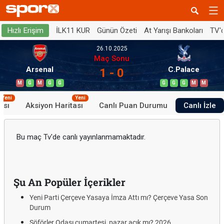
İLK11 KUR
Günün Özeti
At Yarışı Bankoları
TV'
Hızlı Erişim
26.10.2025
Maç Sonu
Arsenal
C.Palace
1 - 0
M
G
M
G
G
G
G
G
M
M
Yeni
Yeni
ası
Aksiyon Haritası
Canlı Puan Durumu
Canlı İzle
Bu maç Tv'de canlı yayınlanmamaktadır.
Şu An Popüler İçerikler
Yeni Parti Çerçeve Yasaya İmza Attı mı? Çerçeve Yasa Son
Durum
Şöförler Odası cumartesi, pazar açık mı? 2026