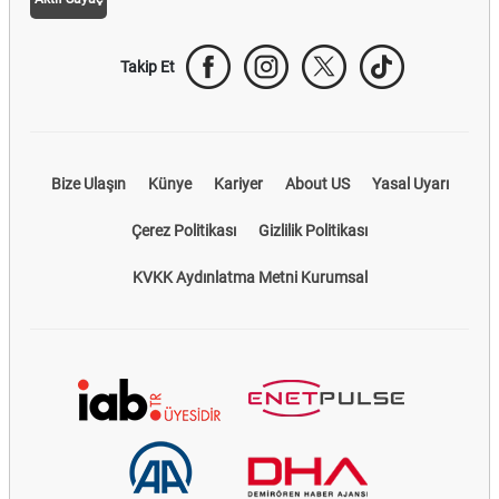
Takip Et
Bize Ulaşın
Künye
Kariyer
About US
Yasal Uyarı
Çerez Politikası
Gizlilik Politikası
KVKK Aydınlatma Metni Kurumsal