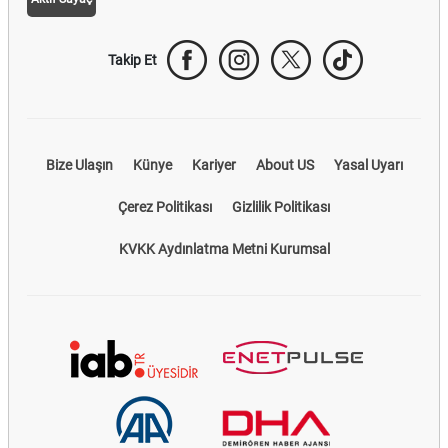
Takip Et
Bize Ulaşın
Künye
Kariyer
About US
Yasal Uyarı
Çerez Politikası
Gizlilik Politikası
KVKK Aydınlatma Metni Kurumsal