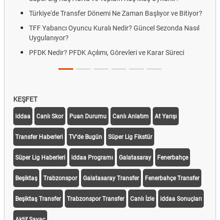
Türkiye'de Transfer Dönemi Ne Zaman Başlıyor ve Bitiyor?
TFF Yabancı Oyuncu Kuralı Nedir? Güncel Sezonda Nasıl
Uygulanıyor?
PFDK Nedir? PFDK Açılımı, Görevleri ve Karar Süreci
KEŞFET
iddaa
Canlı Skor
Puan Durumu
Canlı Anlatım
At Yarışı
Transfer Haberleri
TV'de Bugün
Süper Lig Fikstür
Süper Lig Haberleri
iddaa Programı
Galatasaray
Fenerbahçe
Beşiktaş
Trabzonspor
Galatasaray Transfer
Fenerbahçe Transfer
Beşiktaş Transfer
Trabzonspor Transfer
Canlı İzle
iddaa Sonuçları
Aktif Sayaç