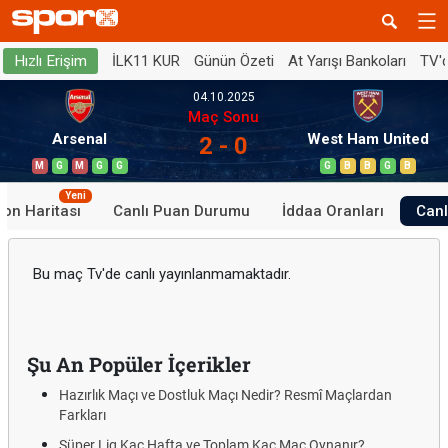
İLK11 KUR
Günün Özeti
At Yarışı Bankoları
TV'
Hızlı Erişim
04.10.2025
Maç Sonu
Arsenal
West Ham United
2 - 0
M
G
M
G
G
G
B
B
G
B
Yeni
yon Haritası
Canlı Puan Durumu
İddaa Oranları
Canl
Bu maç Tv'de canlı yayınlanmamaktadır.
Şu An Popüler İçerikler
Hazırlık Maçı ve Dostluk Maçı Nedir? Resmî Maçlardan
Farkları
Süper Lig Kaç Hafta ve Toplam Kaç Maç Oynanır?