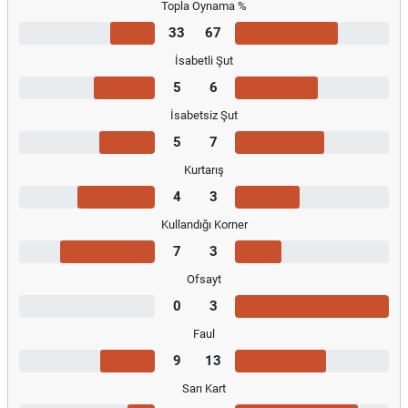
Topla Oynama %
33
67
İsabetli Şut
5
6
İsabetsiz Şut
5
7
Kurtarış
4
3
Kullandığı Korner
7
3
Ofsayt
0
3
Faul
9
13
Sarı Kart