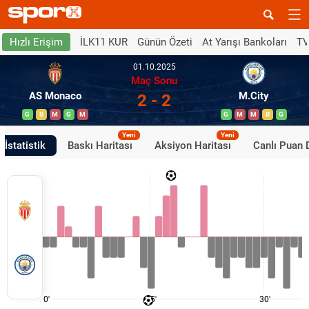
İLK11 KUR
Günün Özeti
At Yarışı Bankoları
TV
Hızlı Erişim
01.10.2025
Maç Sonu
AS Monaco
M.City
2 - 2
G
B
M
G
M
G
M
M
B
G
Yeni
Yeni
İstatistik
Baskı Haritası
Aksiyon Haritası
Canlı Puan
0'
15'
30'