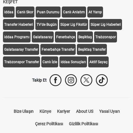
KEŞFET
iddaa
Canlı Skor
Puan Durumu
Canlı Anlatım
At Yarışı
Transfer Haberleri
TV'de Bugün
Süper Lig Fikstür
Süper Lig Haberleri
iddaa Programı
Galatasaray
Fenerbahçe
Beşiktaş
Trabzonspor
Galatasaray Transfer
Fenerbahçe Transfer
Beşiktaş Transfer
Trabzonspor Transfer
Canlı İzle
iddaa Sonuçları
Aktif Sayaç
Takip Et
Bize Ulaşın
Künye
Kariyer
About US
Yasal Uyarı
Çerez Politikası
Gizlilik Politikası