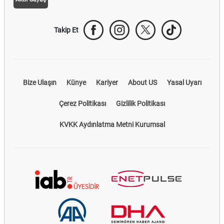
Takip Et
Bize Ulaşın
Künye
Kariyer
About US
Yasal Uyarı
Çerez Politikası
Gizlilik Politikası
KVKK Aydınlatma Metni Kurumsal