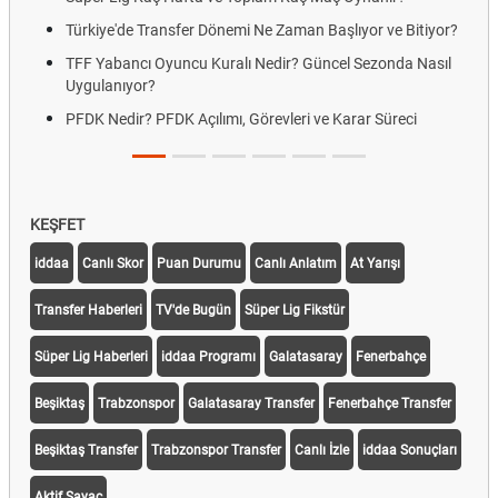
Türkiye'de Transfer Dönemi Ne Zaman Başlıyor ve Bitiyor?
TFF Yabancı Oyuncu Kuralı Nedir? Güncel Sezonda Nasıl
Uygulanıyor?
PFDK Nedir? PFDK Açılımı, Görevleri ve Karar Süreci
KEŞFET
iddaa
Canlı Skor
Puan Durumu
Canlı Anlatım
At Yarışı
Transfer Haberleri
TV'de Bugün
Süper Lig Fikstür
Süper Lig Haberleri
iddaa Programı
Galatasaray
Fenerbahçe
Beşiktaş
Trabzonspor
Galatasaray Transfer
Fenerbahçe Transfer
Beşiktaş Transfer
Trabzonspor Transfer
Canlı İzle
iddaa Sonuçları
Aktif Sayaç