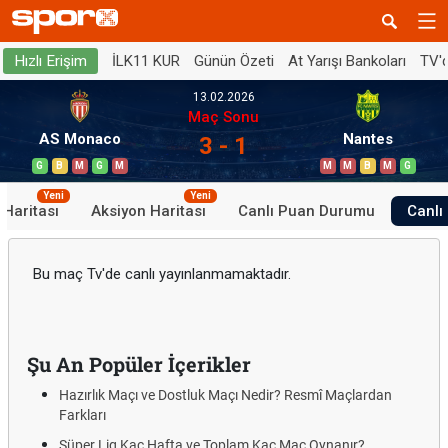
İLK11 KUR
Günün Özeti
At Yarışı Bankoları
TV'
Hızlı Erişim
13.02.2026
Maç Sonu
AS Monaco
Nantes
3 - 1
G
B
M
G
M
M
M
B
M
G
Yeni
Yeni
 Haritası
Aksiyon Haritası
Canlı Puan Durumu
Canlı 
Bu maç Tv'de canlı yayınlanmamaktadır.
Şu An Popüler İçerikler
Hazırlık Maçı ve Dostluk Maçı Nedir? Resmî Maçlardan
Farkları
Süper Lig Kaç Hafta ve Toplam Kaç Maç Oynanır?