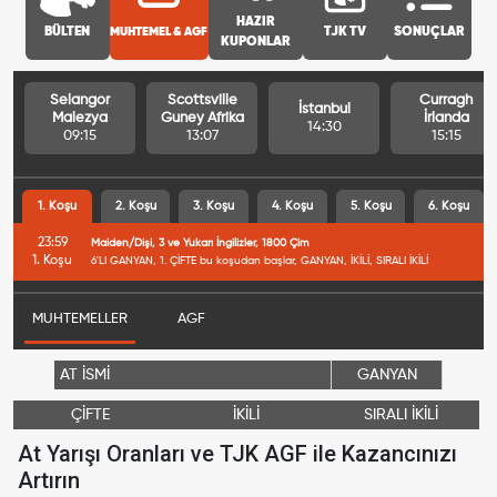
HAZIR
BÜLTEN
MUHTEMEL & AGF
TJK TV
SONUÇLAR
KUPONLAR
Selangor
Scottsville
Curragh
İstanbul
Malezya
Guney Afrika
İrlanda
14:30
09:15
13:07
15:15
1. Koşu
2. Koşu
3. Koşu
4. Koşu
5. Koşu
6. Koşu
23:59
Maiden/Dişi, 3 ve Yukarı İngilizler, 1800 Çim
1. Koşu
6'LI GANYAN, 1. ÇİFTE bu koşudan başlar, GANYAN, İKİLİ, SIRALI İKİLİ
MUHTEMELLER
AGF
AT İSMİ
GANYAN
ÇİFTE
İKİLİ
SIRALI İKİLİ
At Yarışı Oranları ve TJK AGF ile Kazancınızı
Artırın