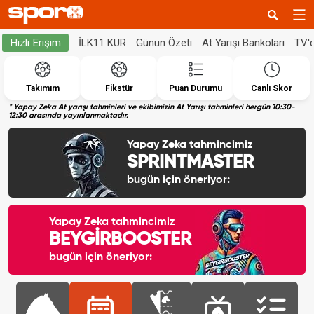
İLK11 KUR
Günün Özeti
At Yarışı Bankoları
TV'
Hızlı Erişim
Takımım
Fikstür
Puan Durumu
Canlı Skor
* Yapay Zeka At yarışı tahminleri ve ekibimizin At Yarışı tahminleri hergün 10:30-
12:30 arasında yayınlanmaktadır.
Yapay Zeka tahmincimiz
SPRINTMASTER
bugün için öneriyor:
Yapay Zeka tahmincimiz
BEYGİRBOOSTER
bugün için öneriyor: