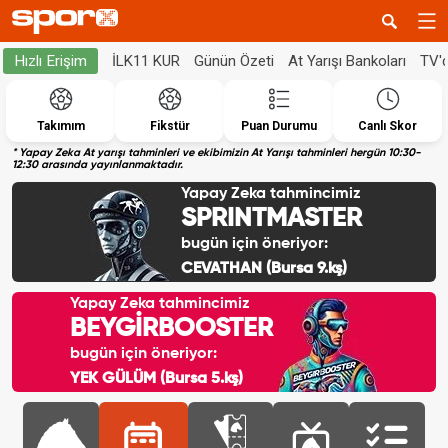
İLK11 KUR
Günün Özeti
At Yarışı Bankoları
TV'
Hızlı Erişim
Takımım
Fikstür
Puan Durumu
Canlı Skor
* Yapay Zeka At yarışı tahminleri ve ekibimizin At Yarışı tahminleri hergün 10:30-
12:30 arasında yayınlanmaktadır.
Yapay Zeka tahmincimiz
SPRINTMASTER
bugün için öneriyor:
CEVATHAN (Bursa 9.kş)
Yapay Zeka tahmincimiz
BEYGİRBOOSTER
bugün için öneriyor:
YEK GÜLÜM (Bursa 5.kş)