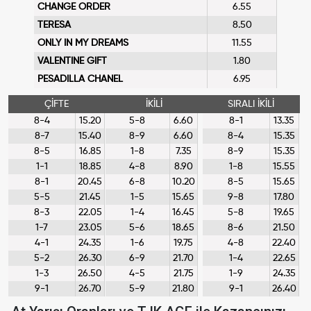
CHANGE ORDER
6.55
TERESA
8.50
ONLY IN MY DREAMS
11.55
VALENTINE GIFT
1.80
PESADILLA CHANEL
6.95
ÇİFTE
İKİLİ
SIRALI İKİLİ
8-4
15.20
5-8
6.60
8-1
13.35
8-7
15.40
8-9
6.60
8-4
15.35
8-5
16.85
1-8
7.35
8-9
15.35
1-1
18.85
4-8
8.90
1-8
15.55
8-1
20.45
6-8
10.20
8-5
15.65
5-5
21.45
1-5
15.65
9-8
17.80
8-3
22.05
1-4
16.45
5-8
19.65
1-7
23.05
5-6
18.65
8-6
21.50
4-1
24.35
1-6
19.75
4-8
22.40
5-2
26.30
6-9
21.70
1-4
22.65
1-3
26.50
4-5
21.75
1-9
24.35
9-1
26.70
5-9
21.80
9-1
26.40