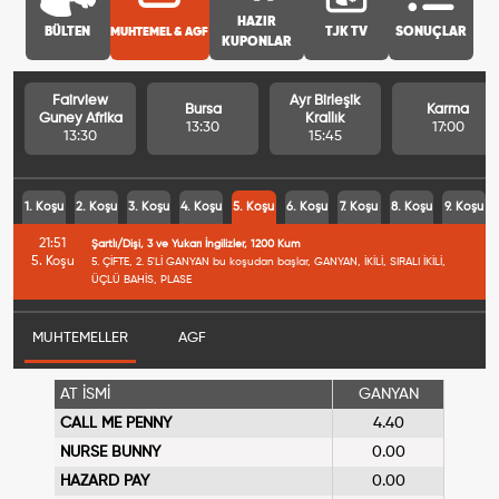
HAZIR
BÜLTEN
MUHTEMEL & AGF
TJK TV
SONUÇLAR
KUPONLAR
Fairview
Ayr Birleşik
Bursa
Karma
Guney Afrika
Krallık
13:30
17:00
13:30
15:45
1. Koşu
2. Koşu
3. Koşu
4. Koşu
5. Koşu
6. Koşu
7. Koşu
8. Koşu
9. Koşu
21:51
Şartlı/Dişi, 3 ve Yukarı İngilizler, 1200 Kum
5. Koşu
5. ÇİFTE, 2. 5'Lİ GANYAN bu koşudan başlar, GANYAN, İKİLİ, SIRALI İKİLİ,
ÜÇLÜ BAHİS, PLASE
MUHTEMELLER
AGF
AT İSMİ
GANYAN
CALL ME PENNY
4.40
NURSE BUNNY
0.00
HAZARD PAY
0.00