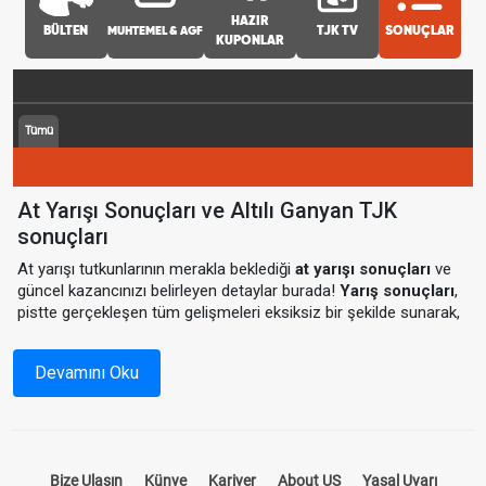
HAZIR
BÜLTEN
MUHTEMEL & AGF
TJK TV
SONUÇLAR
KUPONLAR
Tümü
At Yarışı Sonuçları ve Altılı Ganyan TJK
sonuçları
At yarışı tutkunlarının merakla beklediği
at yarışı sonuçları
ve
güncel kazancınızı belirleyen detaylar burada!
Yarış sonuçları
,
pistte gerçekleşen tüm gelişmeleri eksiksiz bir şekilde sunarak,
yarış heyecanını tamamlamanızı sağlar.
TJK sonuçlar
, kazanan
atlar, jokey bilgileri ve kazandırılan miktarlar ile sizlere detaylı bir
Devamını Oku
analiz sunuyor.
Altılı Ganyan Sonuçları ve Kazançlar
Bize Ulaşın
Künye
Kariyer
About US
Yasal Uyarı