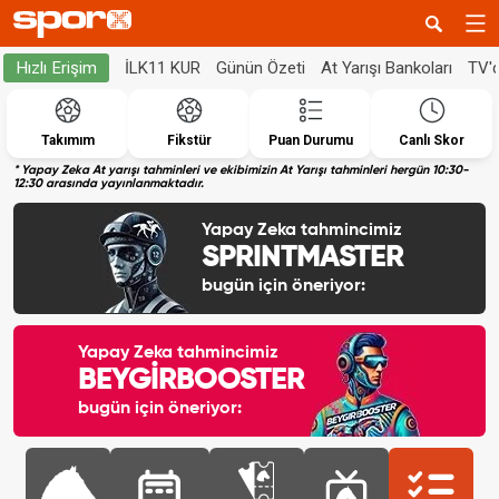
İLK11 KUR
Günün Özeti
At Yarışı Bankoları
TV'
Hızlı Erişim
Takımım
Fikstür
Puan Durumu
Canlı Skor
* Yapay Zeka At yarışı tahminleri ve ekibimizin At Yarışı tahminleri hergün 10:30-
12:30 arasında yayınlanmaktadır.
Yapay Zeka tahmincimiz
SPRINTMASTER
bugün için öneriyor:
Yapay Zeka tahmincimiz
BEYGİRBOOSTER
bugün için öneriyor: