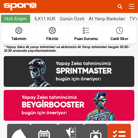
İLK11 KUR
Günün Özeti
At Yarışı Bankoları
TV'
Hızlı Erişim
Takımım
Fikstür
Puan Durumu
Canlı Skor
* Yapay Zeka At yarışı tahminleri ve ekibimizin At Yarışı tahminleri hergün 10:30-
12:30 arasında yayınlanmaktadır.
Yapay Zeka tahmincimiz
SPRINTMASTER
bugün için öneriyor:
Yapay Zeka tahmincimiz
BEYGİRBOOSTER
bugün için öneriyor: