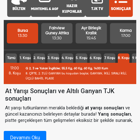
HAZIR
BÜLTEN
MUHTEMEL & AGF
TJK TV
SONUÇLAR
KUPONLAR
Fairview
Ayr Birleşik
Bursa
Karma
Guney Afrika
Krallık
13:30
17:00
13:30
15:45
Tümü
1. Koşu
2. Koşu
3. Koşu
4. Koşu
5. Koşu
6. Koşu
7. Koşu
8. Koşu
9. Ko
17:00
G 2, 3 ve Yukarı İngilizler, 55,5 Kg, 60 Kg, 60 Kg, 1400 Kum
8. Koşu
8. ÇİFTE, 2. 3'LÜ GANYAN bu koşudan başlar, GANYAN, İKİLİ, SIRALI İKİLİ,
ÜÇLÜ BAHİS, PLASE
At Yarışı Sonuçları ve Altılı Ganyan TJK
sonuçları
At yarışı tutkunlarının merakla beklediği
at yarışı sonuçları
ve
güncel kazancınızı belirleyen detaylar burada!
Yarış sonuçları
,
pistte gerçekleşen tüm gelişmeleri eksiksiz bir şekilde sunarak,
yarış heyecanını tamamlamanızı sağlar.
TJK sonuçlar
, kazanan
atlar, jokey bilgileri ve kazandırılan miktarlar ile sizlere detaylı bir
Devamını Oku
analiz sunuyor.