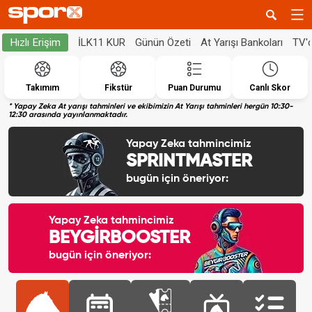
İLK11 KUR
Günün Özeti
At Yarışı Bankoları
TV'
Hızlı Erişim
Takımım
Fikstür
Puan Durumu
Canlı Skor
* Yapay Zeka At yarışı tahminleri ve ekibimizin At Yarışı tahminleri hergün 10:30-
12:30 arasında yayınlanmaktadır.
Yapay Zeka tahmincimiz
SPRINTMASTER
bugün için öneriyor:
Yapay Zeka tahmincimiz
BEYGİRBOOSTER
bugün için öneriyor: