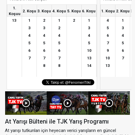
1.
2. Koşu
3. Koşu
4. Koşu
5. Koşu
6. Koşu
1. Koşu
2. Koşu
3.
Koşuu
13
1
2
1
2
1
4
1
3
3
2
3
5
3
4
4
4
4
6
4
5
5
5
5
7
5
6
6
6
10
9
6
7
7
7
13
10
7
8
8
14
13
At Yarışı Bülteni ile TJK Yarış Programı
At yarışı tutkunları için heyecan verici yarışların en güncel