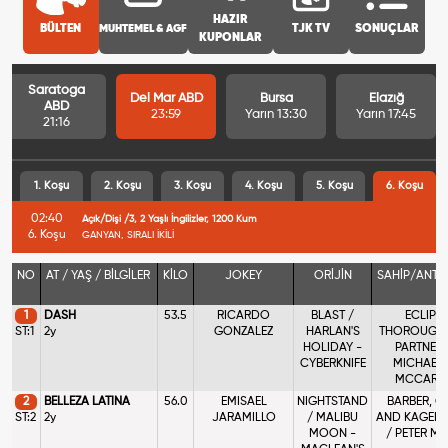
HAZIR
BÜLTEN
MUHTEMEL & AGF
TJK TV
SONUÇLAR
KUPONLAR
Saratoga
Del Mar ABD
Bursa
Elazığ
ABD
23:59
Yarın 13:30
Yarın 17:45
21:16
1. Koşu
2. Koşu
3. Koşu
4. Koşu
5. Koşu
6. Koşu
02:40
Açık/Dişi /3, 2 Yaşlı İngilizler, 1200 Kum
6. Koşu
GANYAN, SIRALI İKİLİ
NO
AT / YAŞ / BİLGİLER
KİLO
JOKEY
ORİJİN
SAHİP/ANTR
1
DASH
53.5
RICARDO
BLAST /
ECLIPS
ST:1
2y
GONZALEZ
HARLAN'S
THOROUGH
HOLIDAY -
PARTNERS
CYBERKNIFE
MICHAEL 
MCCART
2
BELLEZA LATINA
56.0
EMISAEL
NIGHTSTAND
BARBER, G
ST:2
2y
JARAMILLO
/ MALIBU
AND KAGELE
MOON -
/ PETER MI