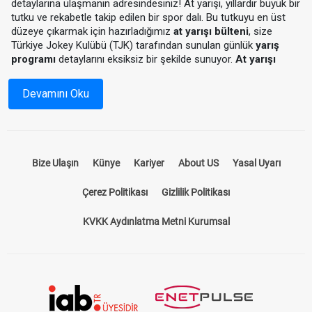
detaylarına ulaşmanın adresindesiniz! At yarışı, yıllardır büyük bir
tutku ve rekabetle takip edilen bir spor dalı. Bu tutkuyu en üst
düzeye çıkarmak için hazırladığımız
at yarışı bülteni
, size
Türkiye Jokey Kulübü (TJK) tarafından sunulan günlük
yarış
programı
detaylarını eksiksiz bir şekilde sunuyor.
At yarışı
programı
ile hem yarış saatlerini hem de katılımcı atların
durumlarını önceden inceleyebilir, yarışlardan en iyi sonuçları
Devamını Oku
almak için stratejinizi oluşturabilirsiniz.
At Yarışı Bülteni Nedir?
Bize Ulaşın
Künye
Kariyer
About US
Yasal Uyarı
At yarışı bülteni, yarış öncesinde tüm detayların paylaşıldığı
kapsamı bir rehberdir. Hangi hipodromda, hangi atların
Çerez Politikası
Gizlilik Politikası
yarışacağını, jokeylerin isimlerini, atların önceki performanslarını
ve pist koşullarını öğrenmek için ideal bir kaynaktır. Bizim
KVKK Aydınlatma Metni Kurumsal
sunduğumuz
at yarışı bülteni
, sadece standart bir program
sunmakla kalmaz, aynı zamanda yarışseverlerin kazançlarını
artıracak tahminler ve analizler içerir.
TJK Yarış Programı ile Güncel Bilgilere