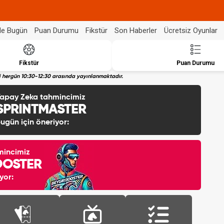
de Bugün
Puan Durumu
Fikstür
Son Haberler
Ücretsiz Oyunlar
Fikstür
Puan Durumu
eri hergün 10:30-12:30 arasında yayınlanmaktadır.
apay Zeka tahmincimiz
SPRINTMASTER
ugün için öneriyor:
mincimiz
OOSTER
yor: