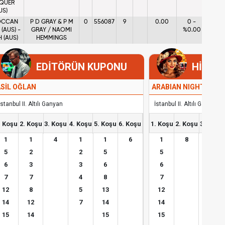
QUER
US)
CCAN
P D GRAY & P M
0
556087
9
0.00
0 -
(AUS) -
GRAY / NAOMI
%0.00
 (AUS)
HEMMINGS
EDİTÖRÜN KUPONU
HİPOD
SİL OĞLAN
ARABIAN NIGHTS
İstanbul II. Altılı Ganyan
İstanbul II. Altılı Ganyan
. Koşu
2. Koşu
3. Koşu
4. Koşu
5. Koşu
6. Koşu
1. Koşu
2. Koşu
3. Koşu
1
1
4
1
1
6
1
8
1
5
2
2
5
5
3
6
3
3
6
6
4
7
7
4
8
7
5
12
8
5
13
12
6
14
12
7
14
14
7
15
14
15
15
11