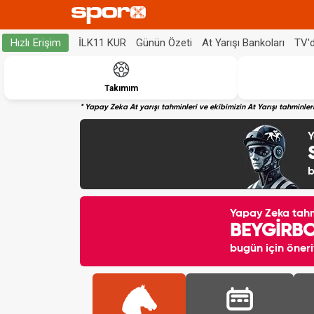
İLK11 KUR
Günün Özeti
At Yarışı Bankoları
TV'
Hızlı Erişim
Takımım
* Yapay Zeka At yarışı tahminleri ve ekibimizin At Yarışı tahminl
Y
b
Yapay Zeka tah
BEYGİRB
bugün için öneri