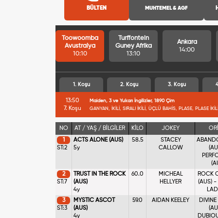
BÜLTEN
MUHTEMEL & AGF
Toowoomba
Turffontein
Ankara
Avustralya
Guney Afrika
14:00
10:10
13:10
1. Koşu
2. Koşu
3. Koşu
4
13:50
Maiden, 3 ve Yukarı İngilizler, 1890 Çim
7. Koşu
GANYAN, İKİLİ, SIRALI İKİLİ, ÜÇLÜ BAHİS, PLASE, PLASE İKİL
NO
AT / YAŞ / BİLGİLER
KİLO
JOKEY
ORİ
1
ACTS ALONE (AUS)
58.5
STACEY
ABAND
ST:2
5y
CALLOW
(AU
PERF
(A
2
TRUST IN THE ROCK
60.0
MICHEAL
ROCK O
ST:7
(AUS)
HELLYER
(AUS) -
4y
LAD 
3
MYSTIC ASCOT
59.0
AIDAN KEELEY
DIVINE
ST:3
(AUS)
(AU
4y
DUBIOU