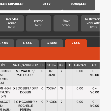
HAZIR KUPONLAR
TJK TV
SONUÇLAR
Deauville
Gulfstream
Karma
İzmir
Fransa
Park ABD
16:30
16:45
14:58
19:10
. Koşu
5. Koşu
6. Koşu
7. Koşu
İ
JİN
SAHİP/ANTRENÖR
HP
SON 6
KGS
EİD
GANYAN
AGF
ONMENT
S J WALKER /
0
07-
7
0.00
0 -
S) -
MATT KROPP
0430
%0.00
ORMER
US)
N HIGH
D E DOBBIN / DIRK
0
706544
15
0.00
0 -
 TRUSTY
DOBBIN
%0.00
(NZ)
 ASCOT
S G MCCARTHY /
0
7-47696
9
0.00
0 -
S) -
ROCHELLE
%0.00
S (AUS)
PEREIRA