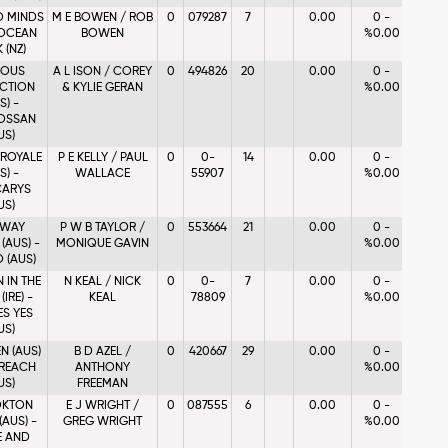
 MINDS
M E BOWEN / ROB
0
079287
7
0.00
0 -
 OCEAN
BOWEN
%0.00
 (NZ)
OUS
A L ISON / COREY
0
494826
20
0.00
0 -
CTION
& KYLIE GERAN
%0.00
S) -
OSSAN
US)
 ROYALE
P E KELLY / PAUL
0
0-
14
0.00
0 -
S) -
WALLACE
55907
%0.00
ARYS
US)
WAY
P W B TAYLOR /
0
553664
21
0.00
0 -
(AUS) -
MONIQUE GAVIN
%0.00
 (AUS)
 IN THE
N KEAL / NICK
0
0-
7
0.00
0 -
IRE) -
KEAL
78809
%0.00
ES YES
US)
N (AUS)
B D AZEL /
0
420667
29
0.00
0 -
REACH
ANTHONY
%0.00
US)
FREEMAN
KTON
E J WRIGHT /
0
087555
6
0.00
0 -
(AUS) -
GREG WRIGHT
%0.00
E AND