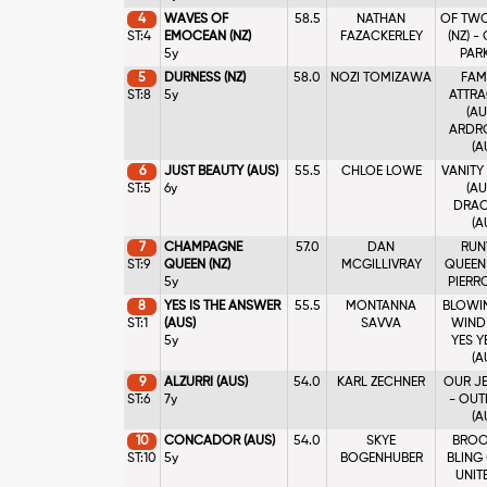
4
WAVES OF
58.5
NATHAN
OF TWO
ST:4
EMOCEAN (NZ)
FAZACKERLEY
(NZ) -
5y
PARK
5
DURNESS (NZ)
58.0
NOZI TOMIZAWA
FAM
ST:8
5y
ATTRA
(AU
ARDR
(A
6
JUST BEAUTY (AUS)
55.5
CHLOE LOWE
VANITY
ST:5
6y
(AU
DRAC
(A
7
CHAMPAGNE
57.0
DAN
RUN
ST:9
QUEEN (NZ)
MCGILLIVRAY
QUEEN 
5y
PIERRO
8
YES IS THE ANSWER
55.5
MONTANNA
BLOWIN
ST:1
(AUS)
SAVVA
WIND (
5y
YES Y
(A
9
ALZURRI (AUS)
54.0
KARL ZECHNER
OUR JE
ST:6
7y
- OUT
(A
10
CONCADOR (AUS)
54.0
SKYE
BROO
ST:10
5y
BOGENHUBER
BLING 
UNIT