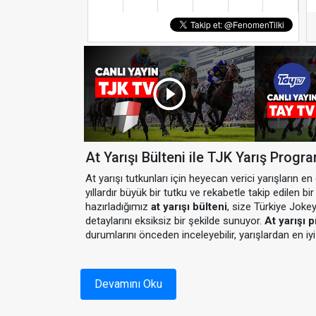
At Yarışı Bülteni ile TJK Yarış Progr
At yarışı tutkunları için heyecan verici yarışların e
yıllardır büyük bir tutku ve rekabetle takip edilen b
hazırladığımız
at yarışı bülteni
, size Türkiye Joke
detaylarını eksiksiz bir şekilde sunuyor.
At yarışı 
durumlarını önceden inceleyebilir, yarışlardan en iyi 
At Yarışı Bülteni Nedir?
Devamını Oku