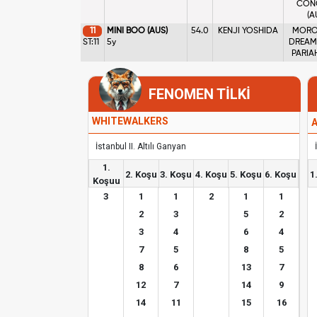
CON
(A
11
MINI BOO (AUS)
54.0
KENJI YOSHIDA
MORO
ST:11
5y
DREAM 
PARIAH
FENOMEN TİLKİ
WHITEWALKERS
A
İstanbul II. Altılı Ganyan
1.
2. Koşu
3. Koşu
4. Koşu
5. Koşu
6. Koşu
1
Koşuu
3
1
1
2
1
1
2
3
5
2
3
4
6
4
7
5
8
5
8
6
13
7
12
7
14
9
14
11
15
16