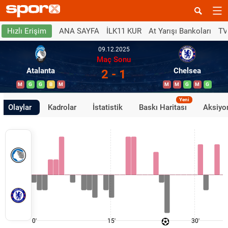
ANA SAYFA
İLK11 KUR
At Yarışı Bankoları
TV
Hızlı Erişim
09.12.2025
Maç Sonu
Atalanta
Chelsea
2 - 1
M
G
G
B
M
M
M
G
M
G
Yeni
Olaylar
Kadrolar
İstatistik
Baskı Haritası
Aksiyon
0'
15'
30'