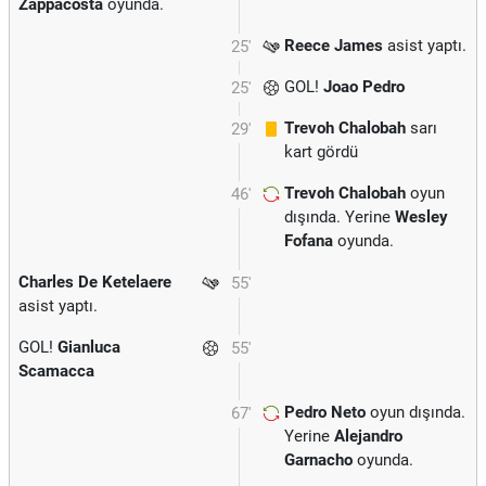
Zappacosta
oyunda.
Reece James
asist yaptı.
25'
GOL!
Joao Pedro
25'
Trevoh Chalobah
sarı
29'
kart gördü
Trevoh Chalobah
oyun
46'
dışında. Yerine
Wesley
Fofana
oyunda.
Charles De Ketelaere
55'
asist yaptı.
GOL!
Gianluca
55'
Scamacca
Pedro Neto
oyun dışında.
67'
Yerine
Alejandro
Garnacho
oyunda.