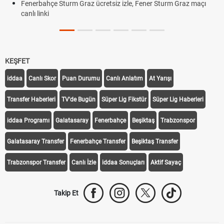
Fenerbahçe Sturm Graz ücretsiz izle, Fener Sturm Graz maçı
canlı linki
KEŞFET
iddaa
Canlı Skor
Puan Durumu
Canlı Anlatım
At Yarışı
Transfer Haberleri
TV'de Bugün
Süper Lig Fikstür
Süper Lig Haberleri
iddaa Programı
Galatasaray
Fenerbahçe
Beşiktaş
Trabzonspor
Galatasaray Transfer
Fenerbahçe Transfer
Beşiktaş Transfer
Trabzonspor Transfer
Canlı İzle
iddaa Sonuçları
Aktif Sayaç
Takip Et