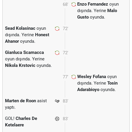
Enzo Fernandez
oyun
68'
dışında. Yerine
Malo
Gusto
oyunda.
Sead Kolasinac
oyun
72'
dışında. Yerine
Honest
Ahanor
oyunda.
Gianluca Scamacca
72'
oyun dışında. Yerine
Nikola Krstovic
oyunda.
Wesley Fofana
oyun
77'
dışında. Yerine
Tosin
Adarabioyo
oyunda.
Marten de Roon
asist
83'
yaptı.
GOL!
Charles De
83'
Ketelaere