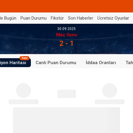
de Bugün
Puan Durumu
Fikstür
Son Haberler
Ücretsiz Oyunlar
30.09.2025
Maç Sonu
2 - 1
Yeni
iyon Haritası
Canlı Puan Durumu
İddaa Oranları
Tah