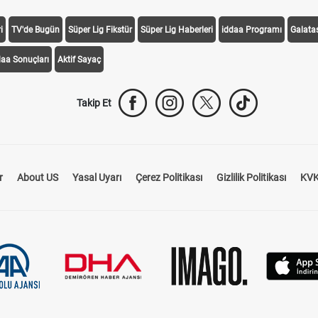
i
TV'de Bugün
Süper Lig Fikstür
Süper Lig Haberleri
iddaa Programı
Galata
daa Sonuçları
Aktif Sayaç
Takip Et
r
About US
Yasal Uyarı
Çerez Politikası
Gizlilik Politikası
KVK