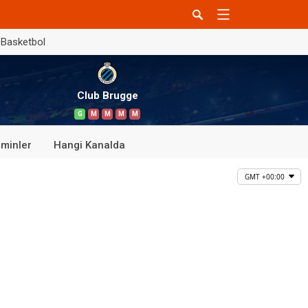
Basketbol
Club Brugge
G
M
M
M
M
minler
Hangi Kanalda
GMT +00:00