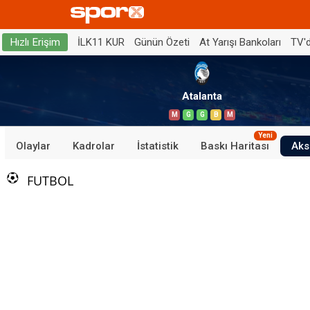
İLK11 KUR
Günün Özeti
At Yarışı Bankoları
TV'
Hızlı Erişim
Atalanta
M
G
G
B
M
Yeni
Olaylar
Kadrolar
İstatistik
Baskı Haritası
Aks
FUTBOL