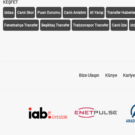
KEŞFET
iddaa
Canlı Skor
Puan Durumu
Canlı Anlatım
At Yarışı
Transfer Haberler
Fenerbahçe Transfer
Beşiktaş Transfer
Trabzonspor Transfer
Canlı İzle
id
Bize Ulaşın
Künye
Kariye