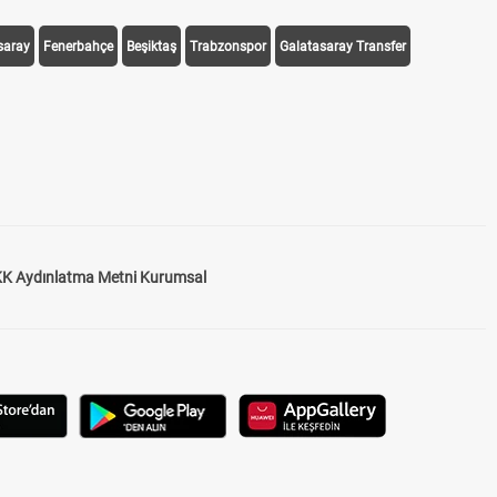
saray
Fenerbahçe
Beşiktaş
Trabzonspor
Galatasaray Transfer
K Aydınlatma Metni Kurumsal