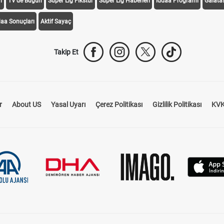
i
TV'de Bugün
Süper Lig Fikstür
Süper Lig Haberleri
iddaa Programı
Galata
daa Sonuçları
Aktif Sayaç
Takip Et
r
About US
Yasal Uyarı
Çerez Politikası
Gizlilik Politikası
KVK