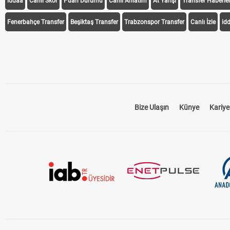
iddaa
Canlı Skor
Puan Durumu
Canlı Anlatım
At Yarışı
Transfer Haberler
Fenerbahçe Transfer
Beşiktaş Transfer
Trabzonspor Transfer
Canlı İzle
id
Bize Ulaşın
Künye
Kariye