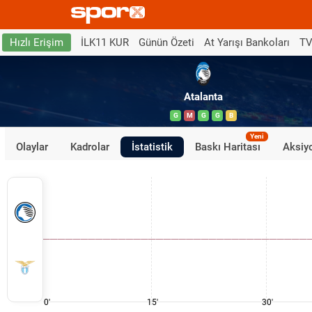
İLK11 KUR
Günün Özeti
At Yarışı Bankoları
TV
Hızlı Erişim
Atalanta
G
M
G
G
B
Yeni
Olaylar
Kadrolar
İstatistik
Baskı Haritası
Aksiyo
0'
15'
30'