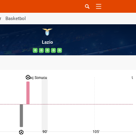
r
Basketbol
Lazio
G
G
G
G
G
Maç Sonucu
U
90'
105'