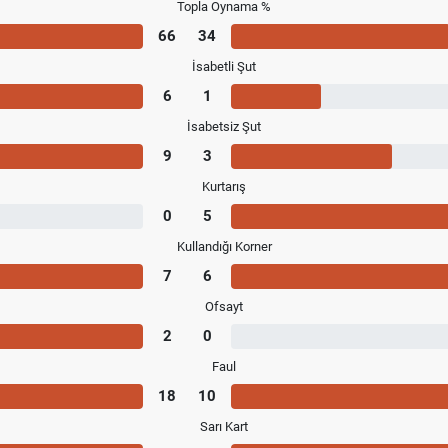
Topla Oynama %
66
34
İsabetli Şut
6
1
İsabetsiz Şut
9
3
Kurtarış
0
5
Kullandığı Korner
7
6
Ofsayt
2
0
Faul
18
10
Sarı Kart