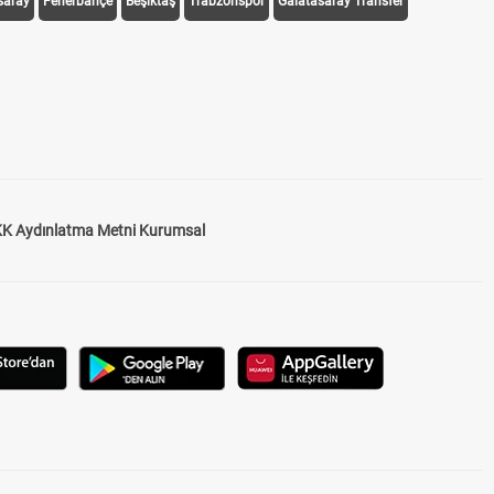
saray
Fenerbahçe
Beşiktaş
Trabzonspor
Galatasaray Transfer
K Aydınlatma Metni Kurumsal