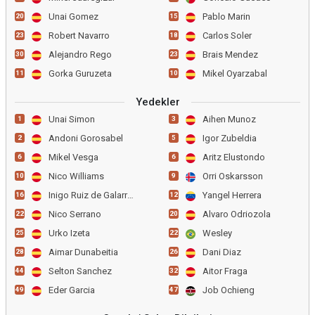
Unai Gomez
Pablo Marin
20
15
Robert Navarro
Carlos Soler
23
18
Alejandro Rego
Brais Mendez
30
23
Gorka Guruzeta
Mikel Oyarzabal
11
10
Yedekler
Unai Simon
Aihen Munoz
1
3
Andoni Gorosabel
Igor Zubeldia
2
5
Mikel Vesga
Aritz Elustondo
6
6
Nico Williams
Orri Oskarsson
10
9
Inigo Ruiz de Galarreta
Yangel Herrera
16
12
Nico Serrano
Alvaro Odriozola
22
20
Urko Izeta
Wesley
25
22
Aimar Dunabeitia
Dani Diaz
28
26
Selton Sanchez
Aitor Fraga
44
32
Eder Garcia
Job Ochieng
49
47