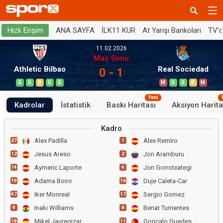
ANA SAYFA
İLK11 KUR
At Yarışı Bankoları
TV'
Hızlı Erişim
11.02.2026
Maç Sonu
Athletic Bilbao
Real Sociedad
0 - 1
G
G
B
G
G
M
G
G
B
M
Yeni
Kadrolar
İstatistik
Baskı Haritası
Aksiyon Harita
Kadro
Alex Padilla
Alex Remiro
27
1
Jesus Areso
Jon Aramburu
12
2
Aymeric Laporte
Jon Gorrotxategi
14
4
Adama Boiro
Duje Caleta-Car
19
16
Iker Monreal
Sergio Gomez
47
17
Inaki Williams
Benat Turrientes
9
8
Mikel Jauregizar
Goncalo Guedes
18
11