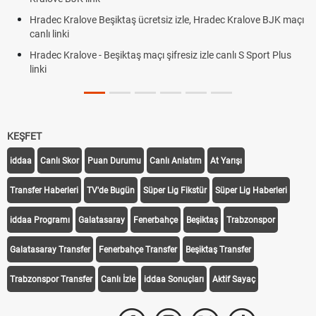
Hradec Kralove Beşiktaş ücretsiz izle, Hradec Kralove BJK maçı
canlı linki
Hradec Kralove - Beşiktaş maçı şifresiz izle canlı S Sport Plus
linki
KEŞFET
iddaa
Canlı Skor
Puan Durumu
Canlı Anlatım
At Yarışı
Transfer Haberleri
TV'de Bugün
Süper Lig Fikstür
Süper Lig Haberleri
iddaa Programı
Galatasaray
Fenerbahçe
Beşiktaş
Trabzonspor
Galatasaray Transfer
Fenerbahçe Transfer
Beşiktaş Transfer
Trabzonspor Transfer
Canlı İzle
iddaa Sonuçları
Aktif Sayaç