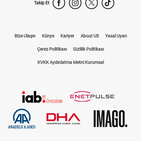
Takip Et
Bize Ulaşın
Künye
Kariyer
About US
Yasal Uyarı
Çerez Politikası
Gizlilik Politikası
KVKK Aydınlatma Metni Kurumsal