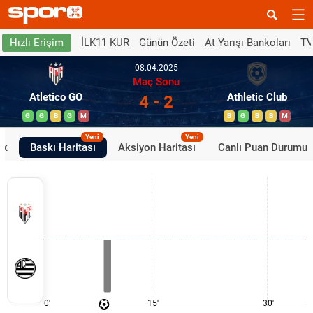
İLK11 KUR
Günün Özeti
At Yarışı Bankoları
TV
Hızlı Erişim
08.04.2025
Maç Sonu
Atletico GO
Athletic Club
4 - 2
G
G
B
G
M
B
G
B
B
M
Yeni
Yeni
ik
Baskı Haritası
Aksiyon Haritası
Canlı Puan Durumu
0'
15'
30'