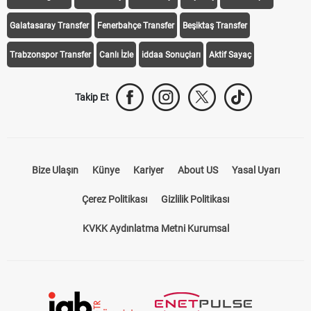
Galatasaray Transfer
Fenerbahçe Transfer
Beşiktaş Transfer
Trabzonspor Transfer
Canlı İzle
iddaa Sonuçları
Aktif Sayaç
Takip Et
Bize Ulaşın
Künye
Kariyer
About US
Yasal Uyarı
Çerez Politikası
Gizlilik Politikası
KVKK Aydınlatma Metni Kurumsal