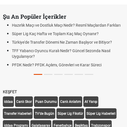
Şu An Popüler İçerikler
Hazırlık Maçı ve Dostluk Maçı Nedir? Resmî Maçlardan Farkları
Süper Lig Kaç Hafta ve Toplam Kaç Maç Oynanır?
Türkiye'de Transfer Dönemi Ne Zaman Başlıyor ve Bitiyor?
TFF Yabancı Oyuncu Kuralı Nedir? Güncel Sezonda Nasıl
Uygulanıyor?
PFDK Nedir? PFDK Açılımı, Görevleri ve Karar Süreci
KEŞFET
iddaa
Canlı Skor
Puan Durumu
Canlı Anlatım
At Yarışı
Transfer Haberleri
TV'de Bugün
Süper Lig Fikstür
Süper Lig Haberleri
iddaa Programı
Galatasaray
Fenerbahçe
Beşiktaş
Trabzonspor