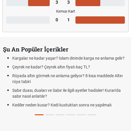
3
3
Kırmızı Kart
0
1
Şu An Popüler İçerikler
Kargalar ne kadar yaşar? İslam dininde karga ne anlama gelir?
Çeyrek ne kadar? Çeyrek altın fiyatı kaç TL?
Rüyada altın görmek ne anlama geliyor? 8 kısa maddede Altın
rüya tabiri
Sabır duası, duaları ve Sabır ile ilgili ayetler hadisler! Kuran'da
sabır nasıl anlatılır?
Kediler neden kusar? Kedi kustuktan sonra ne yapılmalı