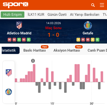
İLK11 KUR
Günün Özeti
At Yarışı Bankoları
TV
Hızlı Erişim
14.03.2026
Maç Sonu
Atletico Madrid
Getafe
1 - 0
M
M
G
M
G
B
M
M
B
G
Yeni
Yeni
İstatistik
Baskı Haritası
Aksiyon Haritası
Canlı Puan
0'
15'
30'