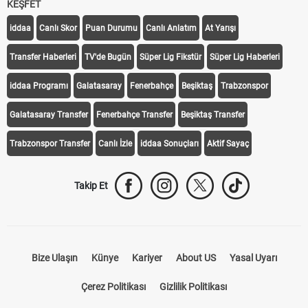
KEŞFET
iddaa
Canlı Skor
Puan Durumu
Canlı Anlatım
At Yarışı
Transfer Haberleri
TV'de Bugün
Süper Lig Fikstür
Süper Lig Haberleri
iddaa Programı
Galatasaray
Fenerbahçe
Beşiktaş
Trabzonspor
Galatasaray Transfer
Fenerbahçe Transfer
Beşiktaş Transfer
Trabzonspor Transfer
Canlı İzle
iddaa Sonuçları
Aktif Sayaç
Takip Et
Bize Ulaşın
Künye
Kariyer
About US
Yasal Uyarı
Çerez Politikası
Gizlilik Politikası