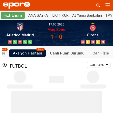
ANA SAYFA
İLK11 KUR
At Yarışı Bankoları
TV'
Hızlı Erişim
17.05.2026
Maç Sonu
Atletico Madrid
Girona
1 - 0
M
G
M
G
G
M
B
M
B
M
Yeni
Yeni
ası
Aksiyon Haritası
Canlı Puan Durumu
Canlı İzle
FUTBOL
GMT +00:00