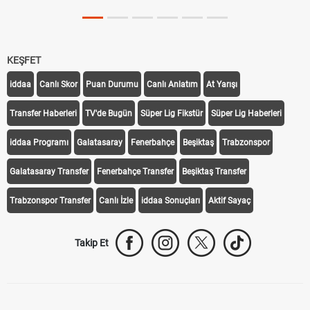
KEŞFET
iddaa
Canlı Skor
Puan Durumu
Canlı Anlatım
At Yarışı
Transfer Haberleri
TV'de Bugün
Süper Lig Fikstür
Süper Lig Haberleri
iddaa Programı
Galatasaray
Fenerbahçe
Beşiktaş
Trabzonspor
Galatasaray Transfer
Fenerbahçe Transfer
Beşiktaş Transfer
Trabzonspor Transfer
Canlı İzle
iddaa Sonuçları
Aktif Sayaç
Takip Et