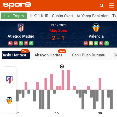
İLK11 KUR
Günün Özeti
At Yarışı Bankoları
TV
Hızlı Erişim
13.12.2025
Maç Sonu
Atletico Madrid
Valencia
2 - 1
M
M
G
M
G
M
B
G
M
G
Yeni
Yeni
Baskı Haritası
Aksiyon Haritası
Canlı Puan Durumu
Ca
0'
15'
30'