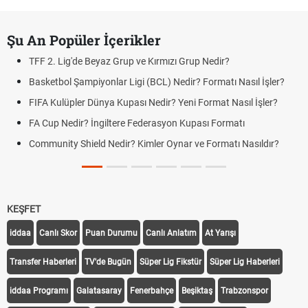
Şu An Popüler İçerikler
TFF 2. Lig'de Beyaz Grup ve Kırmızı Grup Nedir?
Basketbol Şampiyonlar Ligi (BCL) Nedir? Formatı Nasıl İşler?
FIFA Kulüpler Dünya Kupası Nedir? Yeni Format Nasıl İşler?
FA Cup Nedir? İngiltere Federasyon Kupası Formatı
Community Shield Nedir? Kimler Oynar ve Formatı Nasıldır?
KEŞFET
iddaa
Canlı Skor
Puan Durumu
Canlı Anlatım
At Yarışı
Transfer Haberleri
TV'de Bugün
Süper Lig Fikstür
Süper Lig Haberleri
iddaa Programı
Galatasaray
Fenerbahçe
Beşiktaş
Trabzonspor