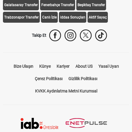
Galatasaray Transfer
Fenerbahçe Transfer
Beşiktaş Transfer
Trabzonspor Transfer
Canlı İzle
iddaa Sonuçları
Aktif Sayaç
Takip Et
Bize Ulaşın
Künye
Kariyer
About US
Yasal Uyarı
Çerez Politikası
Gizlilik Politikası
KVKK Aydınlatma Metni Kurumsal