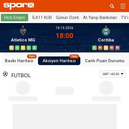
İLK11 KUR
Günün Özeti
At Yarışı Bankoları
TV'
Hızlı Erişim
18.10.2026
18:00
Atletico MG
Coritiba
B
G
B
G
G
G
M
B
M
M
Yeni
Yeni
Baskı Haritası
Aksiyon Haritası
Canlı Puan Durumu
FUTBOL
GMT +00:00