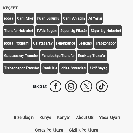
KEŞFET
iddaa
Canlı Skor
Puan Durumu
Canlı Anlatım
At Yarışı
Transfer Haberleri
TV'de Bugün
Süper Lig Fikstür
Süper Lig Haberleri
iddaa Programı
Galatasaray
Fenerbahçe
Beşiktaş
Trabzonspor
Galatasaray Transfer
Fenerbahçe Transfer
Beşiktaş Transfer
Trabzonspor Transfer
Canlı İzle
iddaa Sonuçları
Aktif Sayaç
Takip Et
Bize Ulaşın
Künye
Kariyer
About US
Yasal Uyarı
Çerez Politikası
Gizlilik Politikası