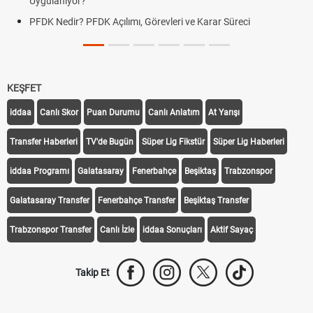
Uygulanıyor?
PFDK Nedir? PFDK Açılımı, Görevleri ve Karar Süreci
KEŞFET
iddaa
Canlı Skor
Puan Durumu
Canlı Anlatım
At Yarışı
Transfer Haberleri
TV'de Bugün
Süper Lig Fikstür
Süper Lig Haberleri
iddaa Programı
Galatasaray
Fenerbahçe
Beşiktaş
Trabzonspor
Galatasaray Transfer
Fenerbahçe Transfer
Beşiktaş Transfer
Trabzonspor Transfer
Canlı İzle
iddaa Sonuçları
Aktif Sayaç
Takip Et