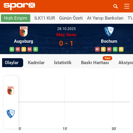
İLK11 KUR
Günün Özeti
At Yarışı Bankoları
TV
Hızlı Erişim
28.10.2025
Maç Sonu
Augsburg
Bochum
0 - 1
G
M
B
M
G
M
B
M
G
B
Yeni
Olaylar
Kadrolar
İstatistik
Baskı Haritası
Aksiyon
0'
15'
30'