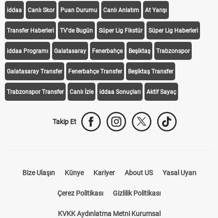
iddaa
Canlı Skor
Puan Durumu
Canlı Anlatım
At Yarışı
Transfer Haberleri
TV'de Bugün
Süper Lig Fikstür
Süper Lig Haberleri
iddaa Programı
Galatasaray
Fenerbahçe
Beşiktaş
Trabzonspor
Galatasaray Transfer
Fenerbahçe Transfer
Beşiktaş Transfer
Trabzonspor Transfer
Canlı İzle
iddaa Sonuçları
Aktif Sayaç
Takip Et
Bize Ulaşın
Künye
Kariyer
About US
Yasal Uyarı
Çerez Politikası
Gizlilik Politikası
KVKK Aydınlatma Metni Kurumsal