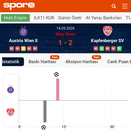
İLK11 KUR
Günün Özeti
At Yarışı Bankoları
TV
Hızlı Erişim
14.05.2026
Maç Sonu
Austria Wien II
Kapfenberger SV
1 - 2
M
M
B
M
M
M
G
M
M
G
Yeni
Yeni
İstatistik
Baskı Haritası
Aksiyon Haritası
Canlı Puan
0'
15'
30'