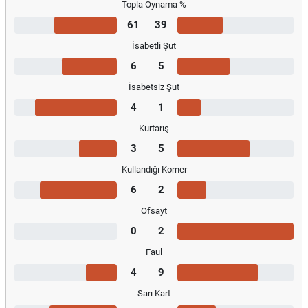
Topla Oynama %
61
39
İsabetli Şut
6
5
İsabetsiz Şut
4
1
Kurtarış
3
5
Kullandığı Korner
6
2
Ofsayt
0
2
Faul
4
9
Sarı Kart