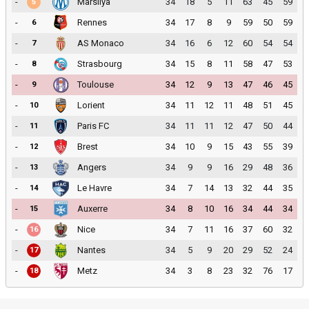
-
Marsilya
34
18
5
11
63
45
59
5
-
Rennes
34
17
8
9
59
50
59
6
-
AS Monaco
34
16
6
12
60
54
54
7
-
Strasbourg
34
15
8
11
58
47
53
8
-
Toulouse
34
12
9
13
47
46
45
9
-
Lorient
34
11
12
11
48
51
45
10
-
Paris FC
34
11
11
12
47
50
44
11
-
Brest
34
10
9
15
43
55
39
12
-
Angers
34
9
9
16
29
48
36
13
-
Le Havre
34
7
14
13
32
44
35
14
-
Auxerre
34
8
10
16
34
44
34
15
-
Nice
34
7
11
16
37
60
32
16
-
Nantes
34
5
9
20
29
52
24
17
-
Metz
34
3
8
23
32
76
17
18