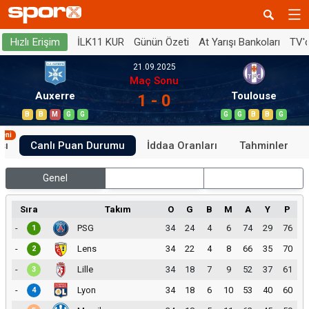
İLK11 KUR
Günün Özeti
At Yarışı Bankoları
TV'
Hızlı Erişim
21.09.2025
Maç Sonu
Auxerre
Toulouse
1 - 0
B
B
M
G
G
G
G
B
B
G
Yeni
sı
Canlı Puan Durumu
İddaa Oranları
Tahminler
Genel
İç Saha
Dış Saha
Sıra
Takım
O
G
B
M
A
Y
P
-
PSG
34
24
4
6
74
29
76
1
-
Lens
34
22
4
8
66
35
70
2
-
Lille
34
18
7
9
52
37
61
3
-
Lyon
34
18
6
10
53
40
60
4