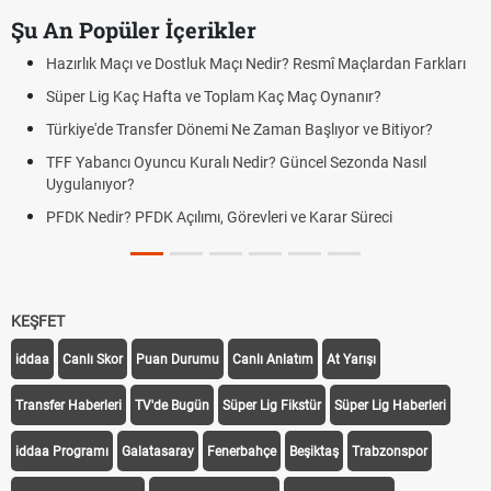
Şu An Popüler İçerikler
Hazırlık Maçı ve Dostluk Maçı Nedir? Resmî Maçlardan Farkları
Süper Lig Kaç Hafta ve Toplam Kaç Maç Oynanır?
Türkiye'de Transfer Dönemi Ne Zaman Başlıyor ve Bitiyor?
TFF Yabancı Oyuncu Kuralı Nedir? Güncel Sezonda Nasıl
Uygulanıyor?
PFDK Nedir? PFDK Açılımı, Görevleri ve Karar Süreci
KEŞFET
iddaa
Canlı Skor
Puan Durumu
Canlı Anlatım
At Yarışı
Transfer Haberleri
TV'de Bugün
Süper Lig Fikstür
Süper Lig Haberleri
iddaa Programı
Galatasaray
Fenerbahçe
Beşiktaş
Trabzonspor