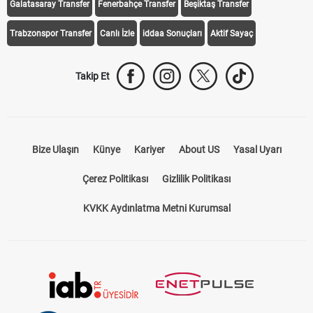
Galatasaray Transfer
Fenerbahçe Transfer
Beşiktaş Transfer
Trabzonspor Transfer
Canlı İzle
iddaa Sonuçları
Aktif Sayaç
Takip Et
Bize Ulaşın
Künye
Kariyer
About US
Yasal Uyarı
Çerez Politikası
Gizlilik Politikası
KVKK Aydınlatma Metni Kurumsal