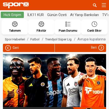
İLK11 KUR
Günün Özeti
At Yarışı Bankoları
TV'
Hızlı Erişim
Takımım
Fikstür
Puan Durumu
Canlı Skor
Avrupa kupalarına ka
Spor Haberleri
Futbol
Trendyol Süper Lig
İleri
Geri