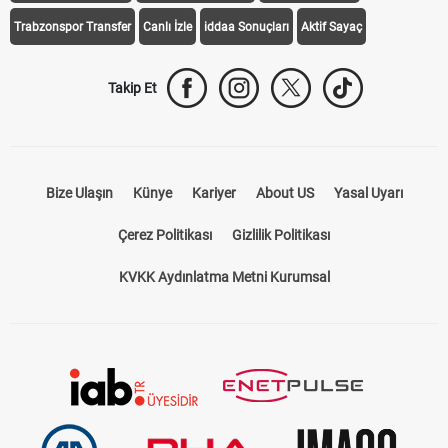
Trabzonspor Transfer
Canlı İzle
iddaa Sonuçları
Aktif Sayaç
Takip Et
Bize Ulaşın
Künye
Kariyer
About US
Yasal Uyarı
Çerez Politikası
Gizlilik Politikası
KVKK Aydınlatma Metni Kurumsal