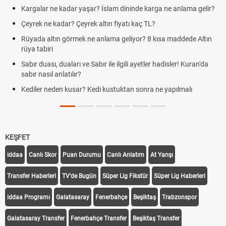
 kadar yaşar? İslam dininde karga ne anlama gelir?
Futbolda ofsayt
dar? Çeyrek altın fiyatı kaç TL?
Kravat nasıl b
n görmek ne anlama geliyor? 8 kısa maddede Altın
Cemre düştü m
demek
duaları ve Sabır ile ilgili ayetler hadisler! Kuran'da
Rüyada kedi gö
nlatılır?
Evde çilek reçeli
en kusar? Kedi kustuktan sonra ne yapılmalı
tarifi
KEŞFET
iddaa
Canlı Skor
Puan Durumu
Canlı Anlatım
At Yarışı
Transfer Haberleri
TV'de Bugün
Süper Lig Fikstür
Süper Lig Haberleri
iddaa Programı
Galatasaray
Fenerbahçe
Beşiktaş
Trabzonspor
Galatasaray Transfer
Fenerbahçe Transfer
Beşiktaş Transfer