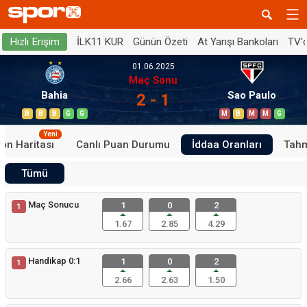
İLK11 KUR
Günün Özeti
At Yarışı Bankoları
TV'
Hızlı Erişim
01.06.2025
Maç Sonu
Bahia
Sao Paulo
2 - 1
B
B
B
G
G
M
B
M
M
G
Yeni
on Haritası
Canlı Puan Durumu
İddaa Oranları
Tahm
Tümü
Maç Sonucu
1
0
2
1
1.67
2.85
4.29
Handikap 0:1
1
0
2
1
2.66
2.63
1.50