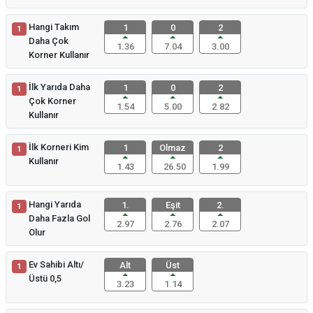
Hangi Takım
1
0
2
1
Daha Çok
1.36
7.04
3.00
Korner Kullanır
İlk Yarıda Daha
1
0
2
1
Çok Korner
1.54
5.00
2.82
Kullanır
İlk Korneri Kim
1
Olmaz
2
1
Kullanır
1.43
26.50
1.99
Hangi Yarıda
1.
Eşit
2.
1
Daha Fazla Gol
2.97
2.76
2.07
Olur
Ev Sahibi Altı/
Alt
Üst
1
Üstü 0,5
3.23
1.14