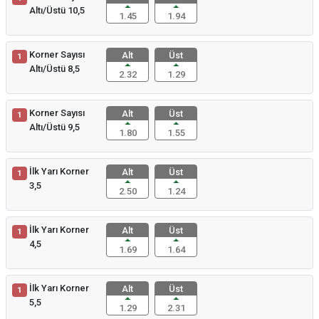
Altı/Üstü 10,5
1.45
1.94
Korner Sayısı
Alt
Üst
1
Altı/Üstü 8,5
2.32
1.29
Korner Sayısı
Alt
Üst
1
Altı/Üstü 9,5
1.80
1.55
İlk Yarı Korner
Alt
Üst
1
3,5
2.50
1.24
İlk Yarı Korner
Alt
Üst
1
4,5
1.69
1.64
İlk Yarı Korner
Alt
Üst
1
5,5
1.29
2.31