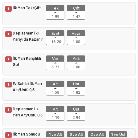
İlk Yarı Tek/Çift
Tek
Çift
1
1.99
1.47
Deplasman İki
Evet
Hayır
1
Yarıyı da Kazanır
16.20
1.00
İlk Yarı Karşılıklı
Var
Yok
1
Gol
5.77
1.00
Ev Sahibi İlk Yarı
Alt
Üst
1
Altı/Üstü 0,5
1.58
1.82
Deplasman İlk
Alt
Üst
1
Yarı Altı/Üstü 0,5
1.19
2.94
İlk Yarı Sonucu
1 ve Alt
0 ve Alt
2 ve Alt
1 ve Üst
1