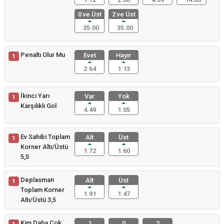
0 ve Üst
2 ve Üst
35.00
35.00
Penaltı Olur Mu
Evet
Hayır
1
2.64
1.13
İkinci Yarı
Var
Yok
1
Karşılıklı Gol
4.49
1.05
Ev Sahibi Toplam
Alt
Üst
1
Korner Altı/Üstü
1.72
1.60
5,5
Deplasman
Alt
Üst
1
Toplam Korner
1.91
1.47
Altı/Üstü 3,5
Kim Daha Çok
1
0
2