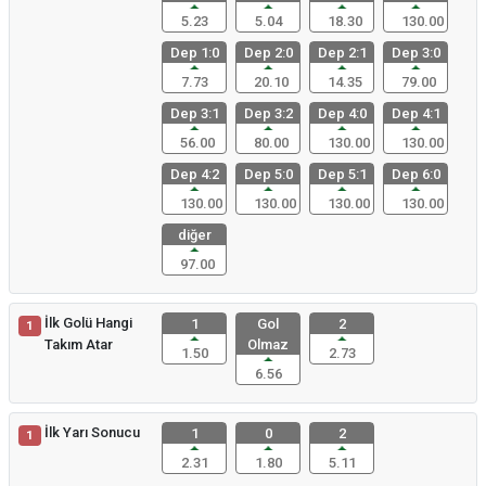
5.23
5.04
18.30
130.00
Dep 1:0
Dep 2:0
Dep 2:1
Dep 3:0
7.73
20.10
14.35
79.00
Dep 3:1
Dep 3:2
Dep 4:0
Dep 4:1
56.00
80.00
130.00
130.00
Dep 4:2
Dep 5:0
Dep 5:1
Dep 6:0
130.00
130.00
130.00
130.00
diğer
97.00
İlk Golü Hangi
1
Gol
2
1
Takım Atar
Olmaz
1.50
2.73
6.56
İlk Yarı Sonucu
1
0
2
1
2.31
1.80
5.11