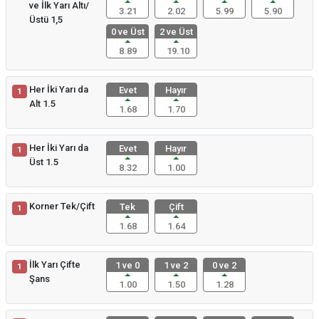
ve İlk Yarı Altı/
3.21
2.02
5.99
5.90
Üstü 1,5
0 ve Üst
2 ve Üst
8.89
19.10
Her İki Yarı da
Evet
Hayır
1
Alt 1.5
1.68
1.70
Her İki Yarı da
Evet
Hayır
1
Üst 1.5
8.32
1.00
Korner Tek/Çift
Tek
Çift
1
1.68
1.64
İlk Yarı Çifte
1 ve 0
1 ve 2
0 ve 2
1
Şans
1.00
1.50
1.28