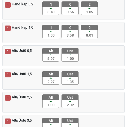
Handikap 0:2
1
0
2
1
5.43
3.56
1.05
Handikap 1:0
1
0
2
1
1.00
3.58
8.01
Altı/Üstü 0,5
Alt
Üst
1
5.97
1.00
Altı/Üstü 1,5
Alt
Üst
1
2.27
1.35
Altı/Üstü 2,5
Alt
Üst
1
1.33
2.32
Altı/Üstü 3,5
Alt
Üst
1