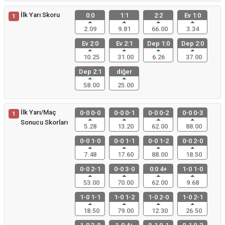
İlk Yarı Skoru
0:0
1:1
2:2
Ev 1:0
1
2.09
9.81
66.00
3.34
Ev 2:0
Ev 2:1
Dep 1:0
Dep 2:0
10.25
31.00
6.26
37.00
Dep 2:1
diğer
58.00
25.00
İlk Yarı/Maç
0-0 0-0
0-0 0-1
0-0 0-2
0-0 0-3
1
Sonucu Skorları
5.28
13.20
62.00
88.00
0-0 1-0
0-0 1-1
0-0 1-2
0-0 2-0
7.48
17.60
88.00
18.50
0-0 2-1
0-0 3-0
0:0 4+
1-0 1-0
53.00
70.00
62.00
9.68
1-0 1-1
1-0 1-2
1-0 2-0
1-0 2-1
18.50
79.00
12.30
26.50