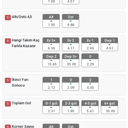
1.00
4.57
Altı/Üstü 4,5
Alt
Üst
1
1.00
9.86
Hangi Takım Kaç
Ev 3+
Ev 2
Ev 1
Dep 1
1
Farkla Kazanır
6.36
4.11
2.60
4.61
Dep 2
Dep 3+
0
13.65
35.00
2.29
İkinci Yarı
1
0
2
1
Sonucu
2.12
2.09
4.35
Toplam Gol
0-1 gol
2-3 gol
4-5 gol
6+ gol
1
2.31
1.85
5.61
35.00
Korner Sayısı
Alt
Üst
1