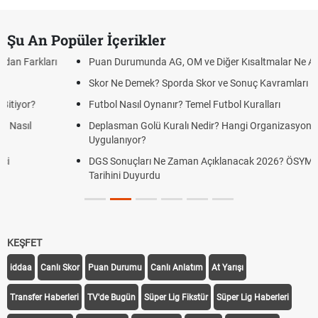
Şu An Popüler İçerikler
Puan Durumunda AG, OM ve Diğer Kısaltmalar Ne Anlama Gelir?
Skor Ne Demek? Sporda Skor ve Sonuç Kavramları
Futbol Nasıl Oynanır? Temel Futbol Kuralları
Deplasman Golü Kuralı Nedir? Hangi Organizasyonlarda
Uygulanıyor?
DGS Sonuçları Ne Zaman Açıklanacak 2026? ÖSYM Sonuç
Tarihini Duyurdu
KEŞFET
iddaa
Canlı Skor
Puan Durumu
Canlı Anlatım
At Yarışı
Transfer Haberleri
TV'de Bugün
Süper Lig Fikstür
Süper Lig Haberleri