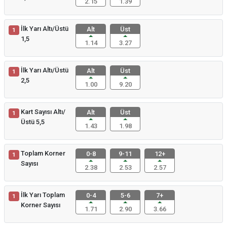
2.15
1.39
İlk Yarı Altı/Üstü
Alt
Üst
1
1,5
1.14
3.27
İlk Yarı Altı/Üstü
Alt
Üst
1
2,5
1.00
9.20
Kart Sayısı Altı/
Alt
Üst
1
Üstü 5,5
1.43
1.98
Toplam Korner
0-8
9-11
12+
1
Sayısı
2.38
2.53
2.57
İlk Yarı Toplam
0-4
5-6
7+
1
Korner Sayısı
1.71
2.90
3.66