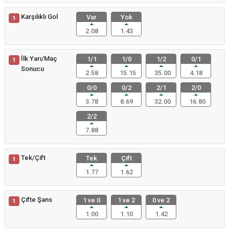
Karşılıklı Gol
Var
Yok
1
2.08
1.43
İlk Yarı/Maç
1/1
1/0
1/2
0/1
1
Sonucu
2.58
15.15
35.00
4.18
0/0
0/2
2/1
2/0
3.78
8.69
32.00
16.80
2/2
7.88
Tek/Çift
Tek
Çift
1
1.77
1.62
Çifte Şans
1 ve 0
1 ve 2
0 ve 2
1
1.00
1.10
1.42