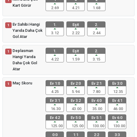
1
Kart Görür
2.69
4.21
1.68
Ev Sahibi Hangi
1.
Eşit
2.
1
Yarıda Daha Çok
3.12
2.22
2.44
Gol Atar
Deplasman
1.
Eşit
2.
1
Hangi Yarıda
4.22
1.59
3.15
Daha Çok Gol
Atar
Maç Skoru
Ev 1:0
Ev 2:0
Ev 2:1
Ev 3:0
1
4.25
5.94
7.80
12.35
Ev 3:1
Ev 3:2
Ev 4:0
Ev 4:1
16.30
43.00
35.00
46.00
Ev 4:2
Ev 5:0
Ev 5:1
Ev 6:0
125.00
125.00
130.00
130.00
0:0
1:1
2:2
3:3