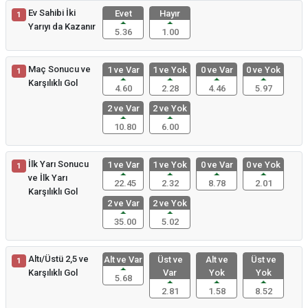
Ev Sahibi İki
Evet
Hayır
1
Yarıyı da Kazanır
5.36
1.00
Maç Sonucu ve
1 ve Var
1 ve Yok
0 ve Var
0 ve Yok
1
Karşılıklı Gol
4.60
2.28
4.46
5.97
2 ve Var
2 ve Yok
10.80
6.00
İlk Yarı Sonucu
1 ve Var
1 ve Yok
0 ve Var
0 ve Yok
1
ve İlk Yarı
22.45
2.32
8.78
2.01
Karşılıklı Gol
2 ve Var
2 ve Yok
35.00
5.02
Altı/Üstü 2,5 ve
Alt ve Var
Üst ve
Alt ve
Üst ve
1
Karşılıklı Gol
Var
Yok
Yok
5.68
2.81
1.58
8.52