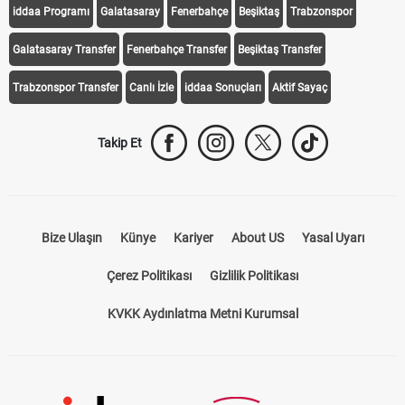
iddaa Programı
Galatasaray
Fenerbahçe
Beşiktaş
Trabzonspor
Galatasaray Transfer
Fenerbahçe Transfer
Beşiktaş Transfer
Trabzonspor Transfer
Canlı İzle
iddaa Sonuçları
Aktif Sayaç
Takip Et
Bize Ulaşın
Künye
Kariyer
About US
Yasal Uyarı
Çerez Politikası
Gizlilik Politikası
KVKK Aydınlatma Metni Kurumsal