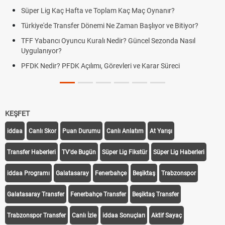
Süper Lig Kaç Hafta ve Toplam Kaç Maç Oynanır?
Türkiye'de Transfer Dönemi Ne Zaman Başlıyor ve Bitiyor?
TFF Yabancı Oyuncu Kuralı Nedir? Güncel Sezonda Nasıl
Uygulanıyor?
PFDK Nedir? PFDK Açılımı, Görevleri ve Karar Süreci
KEŞFET
iddaa
Canlı Skor
Puan Durumu
Canlı Anlatım
At Yarışı
Transfer Haberleri
TV'de Bugün
Süper Lig Fikstür
Süper Lig Haberleri
iddaa Programı
Galatasaray
Fenerbahçe
Beşiktaş
Trabzonspor
Galatasaray Transfer
Fenerbahçe Transfer
Beşiktaş Transfer
Trabzonspor Transfer
Canlı İzle
iddaa Sonuçları
Aktif Sayaç