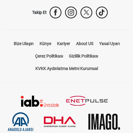
Takip Et
Bize Ulaşın
Künye
Kariyer
About US
Yasal Uyarı
Çerez Politikası
Gizlilik Politikası
KVKK Aydınlatma Metni Kurumsal