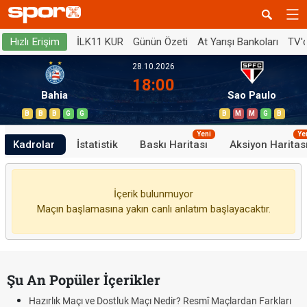
İLK11 KUR
Günün Özeti
At Yarışı Bankoları
TV'
Hızlı Erişim
28.10.2026
18:00
Bahia
Sao Paulo
B
B
B
G
G
B
M
M
G
B
Yeni
Ye
Kadrolar
İstatistik
Baskı Haritası
Aksiyon Haritas
İçerik bulunmuyor
Maçın başlamasına yakın canlı anlatım başlayacaktır.
Şu An Popüler İçerikler
Hazırlık Maçı ve Dostluk Maçı Nedir? Resmî Maçlardan Farkları