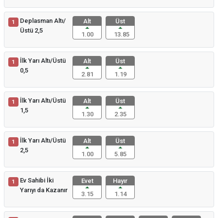
Deplasman Altı/
Alt
Üst
1
Üstü 2,5
1.00
13.85
İlk Yarı Altı/Üstü
Alt
Üst
1
0,5
2.81
1.19
İlk Yarı Altı/Üstü
Alt
Üst
1
1,5
1.30
2.35
İlk Yarı Altı/Üstü
Alt
Üst
1
2,5
1.00
5.85
Ev Sahibi İki
Evet
Hayır
1
Yarıyı da Kazanır
3.15
1.14