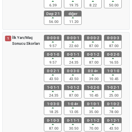
6.39
19.75
8.22
50.00
Dep 2:1
diğer
56.00
11.20
İlk Yarı/Maç
0-0 0-0
0-0 0-1
0-0 0-2
0-0 0-3
1
Sonucu Skorları
9.57
22.60
87.00
87.00
0-0 1-0
0-0 1-1
0-0 1-2
0-0 2-0
9.57
24.35
87.00
16.55
0-0 2-1
0-0 3-0
0:0 4+
1-0 1-0
43.50
43.50
39.00
10.45
1-0 1-1
1-0 1-2
1-0 2-0
1-0 2-1
24.35
87.00
10.45
25.00
1-0 3-0
1-0 4+
0-1 0-1
0-1 0-2
18.25
13.05
35.00
78.00
0-1 0-3
0-1 1-1
0-1 1-2
0-1 2-1
87.00
30.50
70.00
43.50