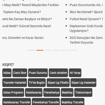
Puan Durumunda AG, OM ve Diğer Kısaltmalar Ne Anlama Gelir?
Skor Ne Demek? Sporda Skor ve Sonuç Kavramları
Futbol Nasıl Oynanır? Temel Futbol Kuralları
Deplasman Golü Kuralı Nedir? Hangi Organizasyonlarda
Uygulanıyor?
DGS Sonuçları Ne Zaman Açıklanacak 2026? ÖSYM Sonuç
Tarihini Duyurdu
KEŞFET
iddaa
Canlı Skor
Puan Durumu
Canlı Anlatım
At Yarışı
Transfer Haberleri
TV'de Bugün
Süper Lig Fikstür
Süper Lig Haberleri
iddaa Programı
Galatasaray
Fenerbahçe
Beşiktaş
Trabzonspor
Galatasaray Transfer
Fenerbahçe Transfer
Beşiktaş Transfer