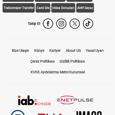
Trabzonspor Transfer
Canlı İzle
iddaa Sonuçları
Aktif Sayaç
Takip Et
Bize Ulaşın
Künye
Kariyer
About US
Yasal Uyarı
Çerez Politikası
Gizlilik Politikası
KVKK Aydınlatma Metni Kurumsal