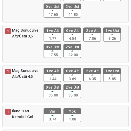
0 ve Üst
2 ve Üst
17.65
11.85
Maç Sonucu ve
1 ve Alt
0 ve Alt
2 ve Alt
1 ve Üst
1
Altı/Üstü 3,5
1.77
4.54
7.06
3.26
0 ve Üst
2 ve Üst
17.55
32.00
Maç Sonucu ve
1 ve Alt
0 ve Alt
2 ve Alt
1 ve Üst
1
Altı/Üstü 4,5
1.44
3.69
6.35
5.85
0 ve Üst
2 ve Üst
35.00
35.00
İkinci Yarı
Var
Yok
1
Karşılıklı Gol
3.74
1.08