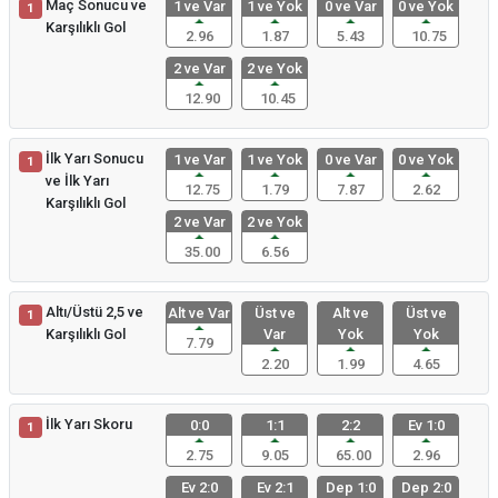
Maç Sonucu ve
1 ve Var
1 ve Yok
0 ve Var
0 ve Yok
1
Karşılıklı Gol
2.96
1.87
5.43
10.75
2 ve Var
2 ve Yok
12.90
10.45
İlk Yarı Sonucu
1 ve Var
1 ve Yok
0 ve Var
0 ve Yok
1
ve İlk Yarı
12.75
1.79
7.87
2.62
Karşılıklı Gol
2 ve Var
2 ve Yok
35.00
6.56
Altı/Üstü 2,5 ve
Alt ve Var
Üst ve
Alt ve
Üst ve
1
Karşılıklı Gol
Var
Yok
Yok
7.79
2.20
1.99
4.65
İlk Yarı Skoru
0:0
1:1
2:2
Ev 1:0
1
2.75
9.05
65.00
2.96
Ev 2:0
Ev 2:1
Dep 1:0
Dep 2:0