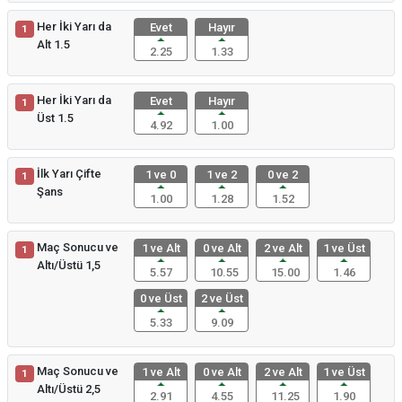
Her İki Yarı da
Evet
Hayır
1
Alt 1.5
2.25
1.33
Her İki Yarı da
Evet
Hayır
1
Üst 1.5
4.92
1.00
İlk Yarı Çifte
1 ve 0
1 ve 2
0 ve 2
1
Şans
1.00
1.28
1.52
Maç Sonucu ve
1 ve Alt
0 ve Alt
2 ve Alt
1 ve Üst
1
Altı/Üstü 1,5
5.57
10.55
15.00
1.46
0 ve Üst
2 ve Üst
5.33
9.09
Maç Sonucu ve
1 ve Alt
0 ve Alt
2 ve Alt
1 ve Üst
1
Altı/Üstü 2,5
2.91
4.55
11.25
1.90