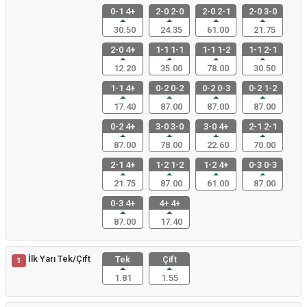
0-1 4+
2-0 2-0
2-0 2-1
2-0 3-0
30.50
24.35
61.00
21.75
2-0 4+
1-1 1-1
1-1 1-2
1-1 2-1
12.20
35.00
78.00
30.50
1-1 4+
0-2 0-2
0-2 0-3
0-2 1-2
17.40
87.00
87.00
87.00
0-2 4+
3-0 3-0
3-0 4+
2-1 2-1
87.00
78.00
22.60
70.00
2-1 4+
1-2 1-2
1-2 4+
0-3 0-3
21.75
87.00
61.00
87.00
0-3 4+
4+ 4+
87.00
17.40
İlk Yarı Tek/Çift
Tek
Çift
1
1.81
1.55