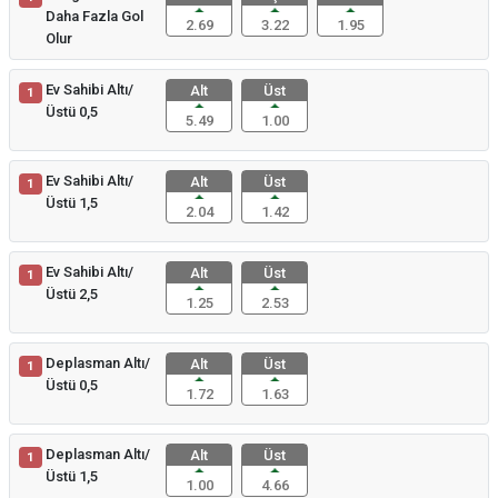
Daha Fazla Gol
2.69
3.22
1.95
Olur
Ev Sahibi Altı/
Alt
Üst
1
Üstü 0,5
5.49
1.00
Ev Sahibi Altı/
Alt
Üst
1
Üstü 1,5
2.04
1.42
Ev Sahibi Altı/
Alt
Üst
1
Üstü 2,5
1.25
2.53
Deplasman Altı/
Alt
Üst
1
Üstü 0,5
1.72
1.63
Deplasman Altı/
Alt
Üst
1
Üstü 1,5
1.00
4.66