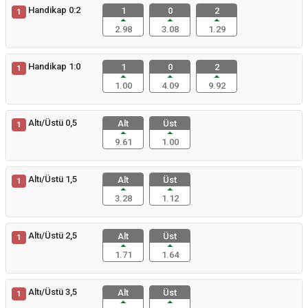
Handikap 0:2
1
0
2
1
2.98
3.08
1.29
Handikap 1:0
1
0
2
1
1.00
4.09
9.92
Altı/Üstü 0,5
Alt
Üst
1
9.61
1.00
Altı/Üstü 1,5
Alt
Üst
1
3.28
1.12
Altı/Üstü 2,5
Alt
Üst
1
1.71
1.64
Altı/Üstü 3,5
Alt
Üst
1