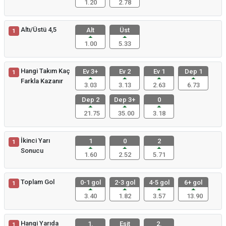
1.20
2.78
Altı/Üstü 4,5
Alt
Üst
1
1.00
5.33
Hangi Takım Kaç
Ev 3+
Ev 2
Ev 1
Dep 1
1
Farkla Kazanır
3.03
3.13
2.63
6.73
Dep 2
Dep 3+
0
21.75
35.00
3.18
İkinci Yarı
1
0
2
1
Sonucu
1.60
2.52
5.71
Toplam Gol
0-1 gol
2-3 gol
4-5 gol
6+ gol
1
3.40
1.82
3.57
13.90
Hangi Yarıda
1.
Eşit
2.
1