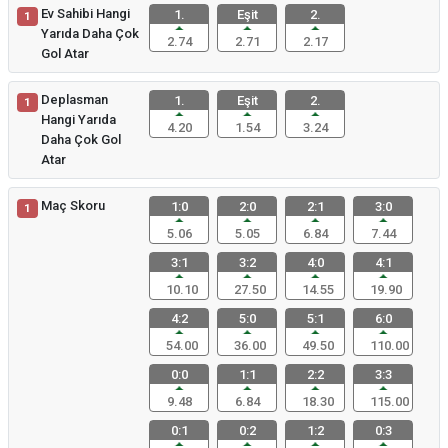
Ev Sahibi Hangi
1.
Eşit
2.
1
Yarıda Daha Çok
2.74
2.71
2.17
Gol Atar
Deplasman
1.
Eşit
2.
1
Hangi Yarıda
4.20
1.54
3.24
Daha Çok Gol
Atar
Maç Skoru
1:0
2:0
2:1
3:0
1
5.06
5.05
6.84
7.44
3:1
3:2
4:0
4:1
10.10
27.50
14.55
19.90
4:2
5:0
5:1
6:0
54.00
36.00
49.50
110.00
0:0
1:1
2:2
3:3
9.48
6.84
18.30
115.00
0:1
0:2
1:2
0:3