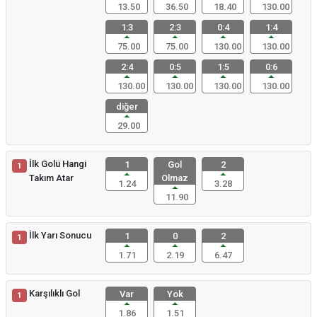
13.50
36.50
18.40
130.00
1:3
2:3
0:4
1:4
75.00
75.00
130.00
130.00
2:4
0:5
1:5
0:6
130.00
130.00
130.00
130.00
diğer
29.00
İlk Golü Hangi
1
Gol
2
1
Takım Atar
Olmaz
1.24
3.28
11.90
İlk Yarı Sonucu
1
0
2
1
1.71
2.19
6.47
Karşılıklı Gol
Var
Yok
1
1.86
1.51