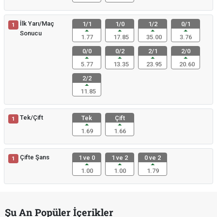
İlk Yarı/Maç
1/1
1/0
1/2
0/1
1
Sonucu
1.77
17.85
35.00
3.76
0/0
0/2
2/1
2/0
5.77
13.35
23.95
20.60
2/2
11.85
Tek/Çift
Tek
Çift
1
1.69
1.66
Çifte Şans
1 ve 0
1 ve 2
0 ve 2
1
1.00
1.00
1.79
Şu An Popüler İçerikler