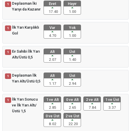
Deplasman İki
Evet
Hayır
1
Yarıyı da Kazanır
17.40
1.00
İlk Yarı Karşılıklı
Var
Yok
1
Gol
4.70
1.00
Ev Sahibi İlk Yarı
Alt
Üst
1
Altı/Üstü 0,5
2.07
1.40
Deplasman İlk
Alt
Üst
1
Yarı Altı/Üstü 0,5
1.17
2.94
İlk Yarı Sonucu
1 ve Alt
0 ve Alt
2 ve Alt
1 ve Üst
1
ve İlk Yarı Altı/
2.85
2.65
7.84
3.37
Üstü 1,5
0 ve Üst
2 ve Üst
8.02
22.20