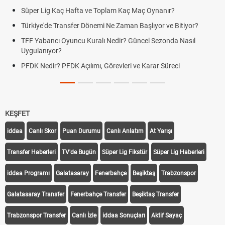
Süper Lig Kaç Hafta ve Toplam Kaç Maç Oynanır?
Türkiye'de Transfer Dönemi Ne Zaman Başlıyor ve Bitiyor?
TFF Yabancı Oyuncu Kuralı Nedir? Güncel Sezonda Nasıl
Uygulanıyor?
PFDK Nedir? PFDK Açılımı, Görevleri ve Karar Süreci
KEŞFET
iddaa
Canlı Skor
Puan Durumu
Canlı Anlatım
At Yarışı
Transfer Haberleri
TV'de Bugün
Süper Lig Fikstür
Süper Lig Haberleri
iddaa Programı
Galatasaray
Fenerbahçe
Beşiktaş
Trabzonspor
Galatasaray Transfer
Fenerbahçe Transfer
Beşiktaş Transfer
Trabzonspor Transfer
Canlı İzle
iddaa Sonuçları
Aktif Sayaç