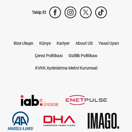
Takip Et
Bize Ulaşın
Künye
Kariyer
About US
Yasal Uyarı
Çerez Politikası
Gizlilik Politikası
KVKK Aydınlatma Metni Kurumsal