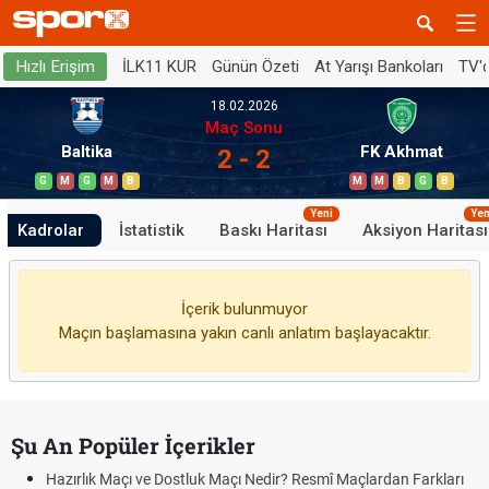
İLK11 KUR
Günün Özeti
At Yarışı Bankoları
TV'
Hızlı Erişim
18.02.2026
Maç Sonu
Baltika
FK Akhmat
2 - 2
G
M
G
M
B
M
M
B
G
B
Yeni
Yen
Kadrolar
İstatistik
Baskı Haritası
Aksiyon Haritası
İçerik bulunmuyor
Maçın başlamasına yakın canlı anlatım başlayacaktır.
Şu An Popüler İçerikler
Hazırlık Maçı ve Dostluk Maçı Nedir? Resmî Maçlardan Farkları