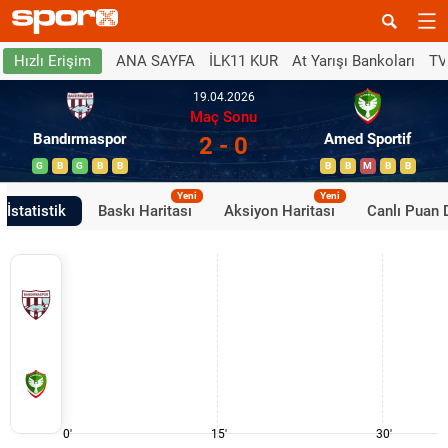
ANA SAYFA
İLK11 KUR
At Yarışı Bankoları
TV
Hızlı Erişim
19.04.2026
Maç Sonu
Bandırmaspor
Amed Sportif
2 - 0
G
B
G
B
B
B
B
M
B
B
Yeni
Yeni
İstatistik
Baskı Haritası
Aksiyon Haritası
Canlı Puan
0'
15'
30'