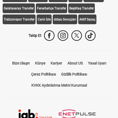
Galatasaray Transfer
Fenerbahçe Transfer
Beşiktaş Transfer
Trabzonspor Transfer
Canlı İzle
iddaa Sonuçları
Aktif Sayaç
Takip Et
Bize Ulaşın
Künye
Kariyer
About US
Yasal Uyarı
Çerez Politikası
Gizlilik Politikası
KVKK Aydınlatma Metni Kurumsal