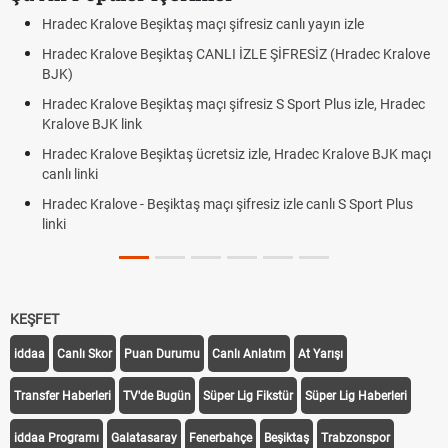
Hradec Kralove Beşiktaş maçı şifresiz canlı yayın izle
Hradec Kralove Beşiktaş CANLI İZLE ŞİFRESİZ (Hradec Kralove
BJK)
Hradec Kralove Beşiktaş maçı şifresiz S Sport Plus izle, Hradec
Kralove BJK link
Hradec Kralove Beşiktaş ücretsiz izle, Hradec Kralove BJK maçı
canlı linki
Hradec Kralove - Beşiktaş maçı şifresiz izle canlı S Sport Plus
linki
KEŞFET
iddaa
Canlı Skor
Puan Durumu
Canlı Anlatım
At Yarışı
Transfer Haberleri
TV'de Bugün
Süper Lig Fikstür
Süper Lig Haberleri
iddaa Programı
Galatasaray
Fenerbahçe
Beşiktaş
Trabzonspor