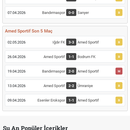
07.04.2026
Bandırmaspor
0-0
Sarıyer
B
Amed Sportif Son 5 Maç
02.05.2026
Iğdır FK
3-3
Amed Sportif
B
26.04.2026
Amed Sportif
1-1
Bodrum FK
B
19.04.2026
Bandırmaspor
2-0
Amed Sportif
M
13.04.2026
Amed Sportif
2-2
Ümraniye
B
09.04.2026
Esenler Erokspor
1-1
Amed Sportif
B
Şu An Popüler İçerikler