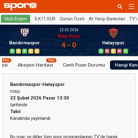
İLK11 KUR
Günün Özeti
At Yarışı Bankoları
TV'
Hızlı Erişim
22.02.2026
Maç Sonu
Bandırmaspor
Hatayspor
4 - 0
G
B
G
B
B
G
M
B
M
G
Yeni
Yeni
tası
Aksiyon Haritası
Canlı Puan Durumu
Hangi Kan
Bandırmaspor-Hatayspor
maçı
22 Şubat 2026 Pazar 13:30
tarihinde
Tabii
Kanalında yayınlandı.
Bu maç ve diğer tüm spor programlarının TV'de hangi