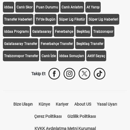
iddaa
Canlı Skor
Puan Durumu
Canlı Anlatım
At Yarışı
Transfer Haberleri
TV'de Bugün
Süper Lig Fikstür
Süper Lig Haberleri
iddaa Programı
Galatasaray
Fenerbahçe
Beşiktaş
Trabzonspor
Galatasaray Transfer
Fenerbahçe Transfer
Beşiktaş Transfer
Trabzonspor Transfer
Canlı İzle
iddaa Sonuçları
Aktif Sayaç
Takip Et
Bize Ulaşın
Künye
Kariyer
About US
Yasal Uyarı
Çerez Politikası
Gizlilik Politikası
KVKK Aydınlatma Metni Kurumsal