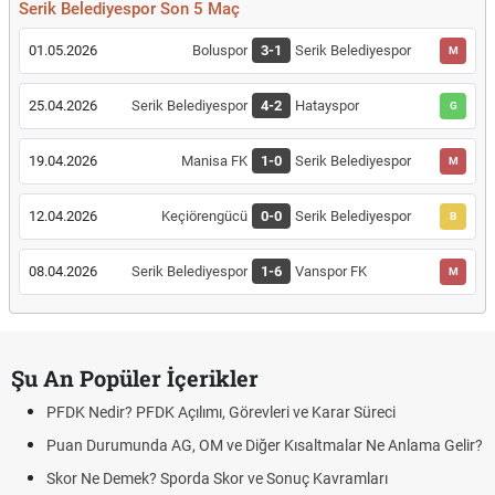
Serik Belediyespor Son 5 Maç
01.05.2026
Boluspor
3-1
Serik Belediyespor
M
25.04.2026
Serik Belediyespor
4-2
Hatayspor
G
19.04.2026
Manisa FK
1-0
Serik Belediyespor
M
12.04.2026
Keçiörengücü
0-0
Serik Belediyespor
B
08.04.2026
Serik Belediyespor
1-6
Vanspor FK
M
Şu An Popüler İçerikler
PFDK Nedir? PFDK Açılımı, Görevleri ve Karar Süreci
Puan Durumunda AG, OM ve Diğer Kısaltmalar Ne Anlama Gelir?
Skor Ne Demek? Sporda Skor ve Sonuç Kavramları