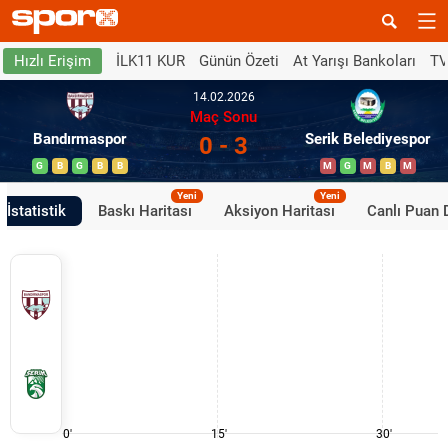
İLK11 KUR
Günün Özeti
At Yarışı Bankoları
TV
Hızlı Erişim
14.02.2026
Maç Sonu
Bandırmaspor
Serik Belediyespor
0 - 3
G
B
G
B
B
M
G
M
B
M
Yeni
Yeni
İstatistik
Baskı Haritası
Aksiyon Haritası
Canlı Puan
0'
15'
30'