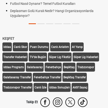
Futbol Nasıl Oynanır? Temel Futbol Kuralları
Deplasman Golü Kuralı Nedir? Hangi Organizasyonlarda
Uygulanıyor?
KEŞFET
iddaa
Canlı Skor
Puan Durumu
Canlı Anlatım
At Yarışı
Transfer Haberleri
TV'de Bugün
Süper Lig Fikstür
Süper Lig Haberleri
iddaa Programı
Galatasaray
Fenerbahçe
Beşiktaş
Trabzonspor
Galatasaray Transfer
Fenerbahçe Transfer
Beşiktaş Transfer
Trabzonspor Transfer
Canlı İzle
iddaa Sonuçları
Aktif Sayaç
Takip Et