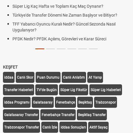
Süper Lig Kaç Hafta ve Toplam Kaç Maç Oynanır?
Türkiye'de Transfer Dönemi Ne Zaman Başlıyor ve Bitiyor?
TFF Yabancı Oyuncu Kuralı Nedir? Güncel Sezonda Nasıl
Uygulanıyor?
PFDK Nedir? PFDK Açılımı, Görevleri ve Karar Süreci
KEŞFET
iddaa
Canlı Skor
Puan Durumu
Canlı Anlatım
At Yarışı
Transfer Haberleri
TV'de Bugün
Süper Lig Fikstür
Süper Lig Haberleri
iddaa Programı
Galatasaray
Fenerbahçe
Beşiktaş
Trabzonspor
Galatasaray Transfer
Fenerbahçe Transfer
Beşiktaş Transfer
Trabzonspor Transfer
Canlı İzle
iddaa Sonuçları
Aktif Sayaç