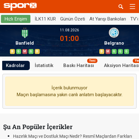
İLK11 KUR
Günün Özeti
At Yarışı Bankoları
TV'
Hızlı Erişim
11.08.2026
01:00
Banfield
Belgrano
B
G
M
G
B
B
M
G
G
G
Yeni
Ye
Kadrolar
İstatistik
Baskı Haritası
Aksiyon Haritas
İçerik bulunmuyor
Maçın başlamasına yakın canlı anlatım başlayacaktır.
Şu An Popüler İçerikler
Hazırlık Maçı ve Dostluk Maçı Nedir? Resmî Maçlardan Farkları