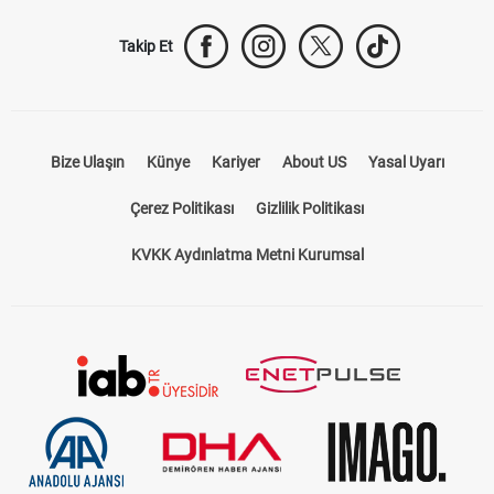
Takip Et
Bize Ulaşın
Künye
Kariyer
About US
Yasal Uyarı
Çerez Politikası
Gizlilik Politikası
KVKK Aydınlatma Metni Kurumsal