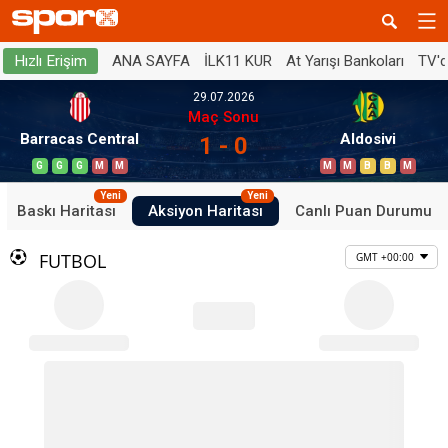
ANA SAYFA
İLK11 KUR
At Yarışı Bankoları
TV'
Hızlı Erişim
29.07.2026
Maç Sonu
Barracas Central
Aldosivi
1 - 0
G
G
G
M
M
M
M
B
B
M
Yeni
Yeni
Baskı Haritası
Aksiyon Haritası
Canlı Puan Durumu
FUTBOL
GMT +00:00