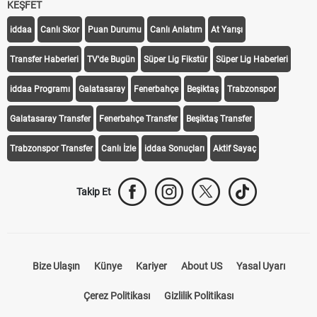
KEŞFET
iddaa
Canlı Skor
Puan Durumu
Canlı Anlatım
At Yarışı
Transfer Haberleri
TV'de Bugün
Süper Lig Fikstür
Süper Lig Haberleri
iddaa Programı
Galatasaray
Fenerbahçe
Beşiktaş
Trabzonspor
Galatasaray Transfer
Fenerbahçe Transfer
Beşiktaş Transfer
Trabzonspor Transfer
Canlı İzle
iddaa Sonuçları
Aktif Sayaç
Takip Et
Bize Ulaşın
Künye
Kariyer
About US
Yasal Uyarı
Çerez Politikası
Gizlilik Politikası