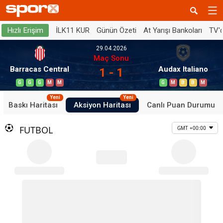
İLK11 KUR
Günün Özeti
At Yarışı Bankoları
TV'
Hızlı Erişim
29.04.2026
Maç Sonu
Barracas Central
Audax Italiano
1 - 1
G
G
G
M
M
G
M
B
B
M
Yeni
Yeni
Baskı Haritası
Aksiyon Haritası
Canlı Puan Durumu
FUTBOL
GMT +00:00