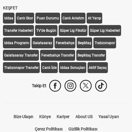
KEŞFET
iddaa
Canlı Skor
Puan Durumu
Canlı Anlatım
At Yarışı
Transfer Haberleri
TV'de Bugün
Süper Lig Fikstür
Süper Lig Haberleri
iddaa Programı
Galatasaray
Fenerbahçe
Beşiktaş
Trabzonspor
Galatasaray Transfer
Fenerbahçe Transfer
Beşiktaş Transfer
Trabzonspor Transfer
Canlı İzle
iddaa Sonuçları
Aktif Sayaç
Takip Et
Bize Ulaşın
Künye
Kariyer
About US
Yasal Uyarı
Çerez Politikası
Gizlilik Politikası