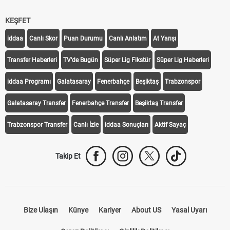
KEŞFET
iddaa
Canlı Skor
Puan Durumu
Canlı Anlatım
At Yarışı
Transfer Haberleri
TV'de Bugün
Süper Lig Fikstür
Süper Lig Haberleri
iddaa Programı
Galatasaray
Fenerbahçe
Beşiktaş
Trabzonspor
Galatasaray Transfer
Fenerbahçe Transfer
Beşiktaş Transfer
Trabzonspor Transfer
Canlı İzle
iddaa Sonuçları
Aktif Sayaç
Takip Et
Bize Ulaşın
Künye
Kariyer
About US
Yasal Uyarı