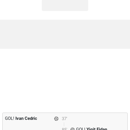
GOL!
Ivan Cedric
37'
GOL!
Yigit Fidan
85'