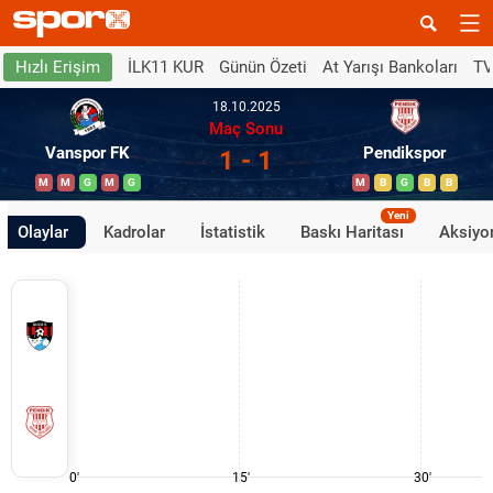
İLK11 KUR
Günün Özeti
At Yarışı Bankoları
TV
Hızlı Erişim
18.10.2025
Maç Sonu
Vanspor FK
Pendikspor
1 - 1
M
M
G
M
G
M
B
G
B
B
Yeni
Olaylar
Kadrolar
İstatistik
Baskı Haritası
Aksiyon
0'
15'
30'