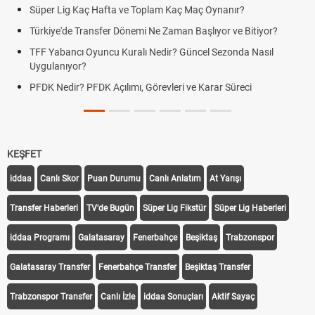
Süper Lig Kaç Hafta ve Toplam Kaç Maç Oynanır?
Türkiye'de Transfer Dönemi Ne Zaman Başlıyor ve Bitiyor?
TFF Yabancı Oyuncu Kuralı Nedir? Güncel Sezonda Nasıl
Uygulanıyor?
PFDK Nedir? PFDK Açılımı, Görevleri ve Karar Süreci
KEŞFET
iddaa
Canlı Skor
Puan Durumu
Canlı Anlatım
At Yarışı
Transfer Haberleri
TV'de Bugün
Süper Lig Fikstür
Süper Lig Haberleri
iddaa Programı
Galatasaray
Fenerbahçe
Beşiktaş
Trabzonspor
Galatasaray Transfer
Fenerbahçe Transfer
Beşiktaş Transfer
Trabzonspor Transfer
Canlı İzle
iddaa Sonuçları
Aktif Sayaç