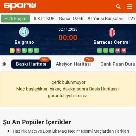
İLK11 KUR
Günün Özeti
At Yarışı Bankoları
TV'
Hızlı Erişim
02.11.2026
00:00
Belgrano
Barracas Central
B
M
G
G
G
G
G
G
M
M
Yeni
Yeni
stik
Baskı Haritası
Aksiyon Haritası
Canlı Puan Dur
İçerik bulunmuyor
Maç başladıktan birkaç dakika sonra Baskı Haritasını
görüntüleyebilirsiniz.
Şu An Popüler İçerikler
Hazırlık Maçı ve Dostluk Maçı Nedir? Resmî Maçlardan Farkları