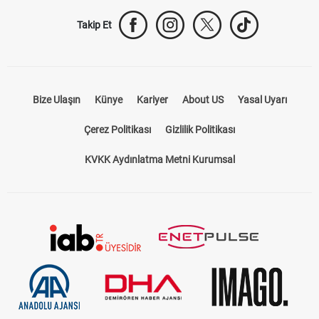
Takip Et
Bize Ulaşın
Künye
Kariyer
About US
Yasal Uyarı
Çerez Politikası
Gizlilik Politikası
KVKK Aydınlatma Metni Kurumsal