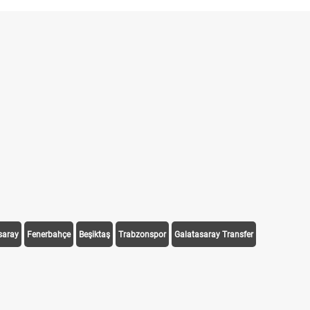
saray
Fenerbahçe
Beşiktaş
Trabzonspor
Galatasaray Transfer