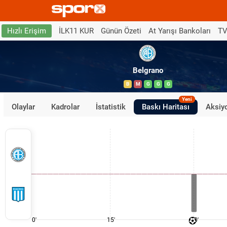
İLK11 KUR
Günün Özeti
At Yarışı Bankoları
TV
Hızlı Erişim
Belgrano
B
M
G
G
G
Yeni
Olaylar
Kadrolar
İstatistik
Baskı Haritası
Aksiyo
0'
15'
30'