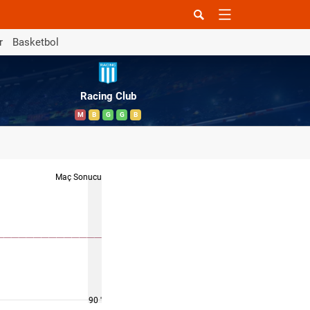
r
Basketbol
Racing Club
M
B
G
G
B
Maç Sonucu
90 '