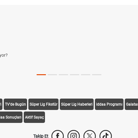
yor?
i
TV'de Bugün
Süper Lig Fikstür
Süper Lig Haberleri
iddaa Programı
Galata
daa Sonuçları
Aktif Sayaç
Takip Et