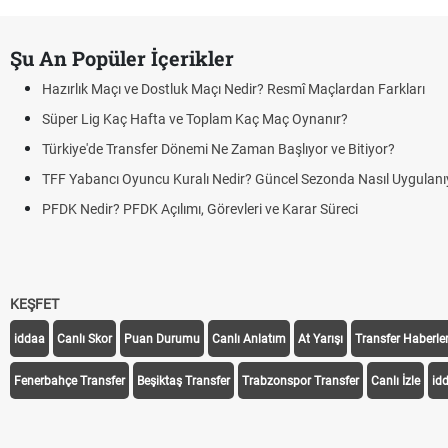
Şu An Popüler İçerikler
Hazırlık Maçı ve Dostluk Maçı Nedir? Resmî Maçlardan Farkları
Süper Lig Kaç Hafta ve Toplam Kaç Maç Oynanır?
Türkiye'de Transfer Dönemi Ne Zaman Başlıyor ve Bitiyor?
TFF Yabancı Oyuncu Kuralı Nedir? Güncel Sezonda Nasıl Uygulanı
PFDK Nedir? PFDK Açılımı, Görevleri ve Karar Süreci
KEŞFET
iddaa
Canlı Skor
Puan Durumu
Canlı Anlatım
At Yarışı
Transfer Haberler
Fenerbahçe Transfer
Beşiktaş Transfer
Trabzonspor Transfer
Canlı İzle
id