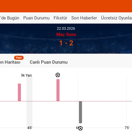
'de Bugün
Puan Durumu
Fikstür
Son Haberler
Ücretsiz Oyunla
22.03.2026
Maç Sonu
1 - 2
Yeni
n Haritası
Canlı Puan Durumu
İlk Yarı
45'
60'
75'