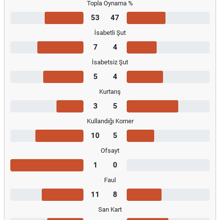
Topla Oynama %
53
47
İsabetli Şut
7
4
İsabetsiz Şut
5
4
Kurtarış
3
5
Kullandığı Korner
10
5
Ofsayt
1
0
Faul
11
8
Sarı Kart