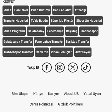
KEŞFET
iddaa
Canlı Skor
Puan Durumu
Canlı Anlatım
At Yarışı
Transfer Haberleri
TV'de Bugün
Süper Lig Fikstür
Süper Lig Haberleri
iddaa Programı
Galatasaray
Fenerbahçe
Beşiktaş
Trabzonspor
Galatasaray Transfer
Fenerbahçe Transfer
Beşiktaş Transfer
Trabzonspor Transfer
Canlı İzle
iddaa Sonuçları
Aktif Sayaç
Takip Et
Bize Ulaşın
Künye
Kariyer
About US
Yasal Uyarı
Çerez Politikası
Gizlilik Politikası