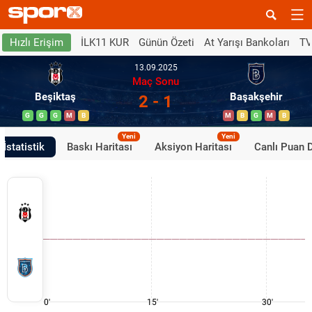
İLK11 KUR
Günün Özeti
At Yarışı Bankoları
TV
Hızlı Erişim
13.09.2025
Maç Sonu
Beşiktaş
Başakşehir
2 - 1
G
G
G
M
B
M
B
G
M
B
Yeni
Yeni
İstatistik
Baskı Haritası
Aksiyon Haritası
Canlı Puan 
0'
15'
30'