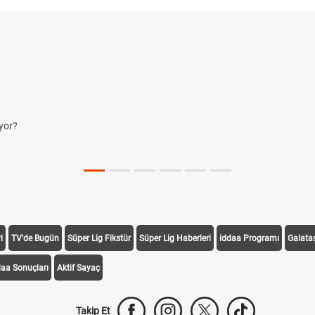
yor?
i
TV'de Bugün
Süper Lig Fikstür
Süper Lig Haberleri
iddaa Programı
Galata
daa Sonuçları
Aktif Sayaç
Takip Et