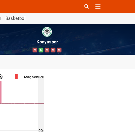
r
Basketbol
Konyaspor
M
G
M
M
M
Maç Sonucu
90 '