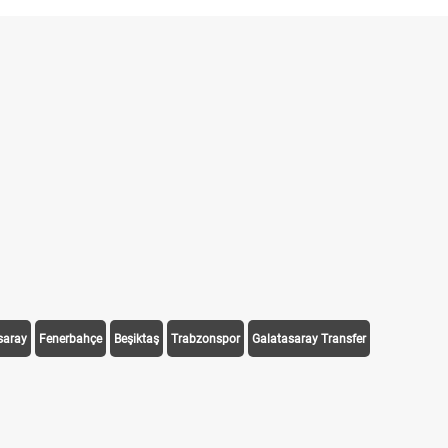
saray
Fenerbahçe
Beşiktaş
Trabzonspor
Galatasaray Transfer