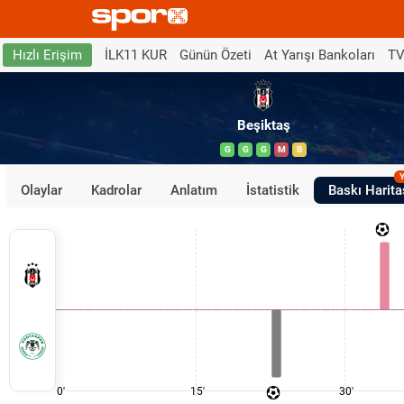
İLK11 KUR
Günün Özeti
At Yarışı Bankoları
TV
Hızlı Erişim
Beşiktaş
G
G
G
M
B
Y
Olaylar
Kadrolar
Anlatım
İstatistik
Baskı Harita
0'
15'
30'