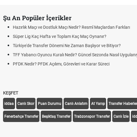
Şu An Popüler İçerikler
Hazırlık Maçı ve Dostluk Maçı Nedir? Resmî Maçlardan Farkları
Süper Lig Kaç Hafta ve Toplam Kaç Maç Oynanır?
Türkiye'de Transfer Dönemi Ne Zaman Başlıyor ve Bitiyor?
TFF Yabancı Oyuncu Kuralı Nedir? Güncel Sezonda Nasıl Uygulanı
PFDK Nedir? PFDK Açılımı, Görevleri ve Karar Süreci
KEŞFET
iddaa
Canlı Skor
Puan Durumu
Canlı Anlatım
At Yarışı
Transfer Haberler
Fenerbahçe Transfer
Beşiktaş Transfer
Trabzonspor Transfer
Canlı İzle
id