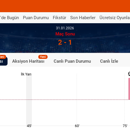
'de Bugün
Puan Durumu
Fikstür
Son Haberler
Ücretsiz Oyunla
31.01.2026
Maç Sonu
2 - 1
eni
Yeni
sı
Aksiyon Haritası
Canlı Puan Durumu
Canlı İzle
İlk Yarı
45'
60'
75'