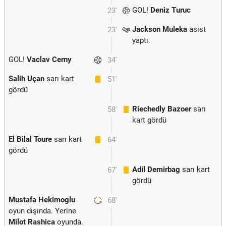
GOL!
Deniz Turuc
23'
Jackson Muleka
asist
23'
yaptı.
GOL!
Vaclav Cerny
34'
Salih Uçan
sarı kart
51'
gördü
Riechedly Bazoer
sarı
58'
kart gördü
El Bilal Toure
sarı kart
64'
gördü
Adil Demirbag
sarı kart
67'
gördü
Mustafa Hekimoglu
68'
oyun dışında. Yerine
Milot Rashica
oyunda.