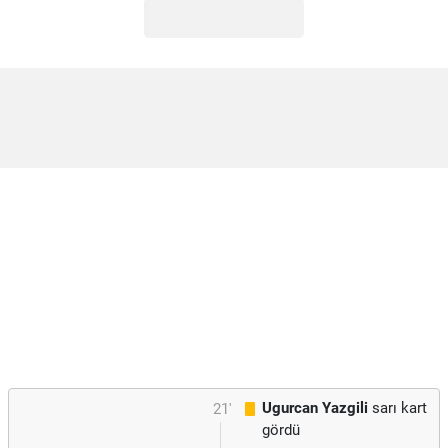
Ugurcan Yazgili
sarı kart
21'
gördü