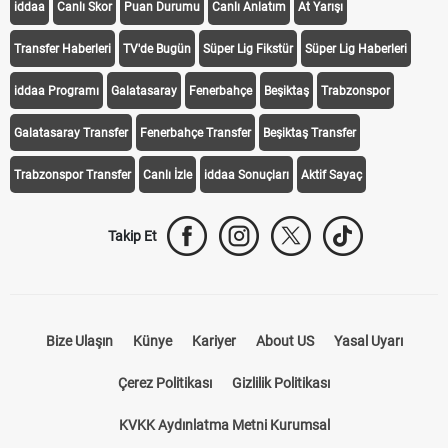
iddaa
Canlı Skor
Puan Durumu
Canlı Anlatım
At Yarışı
Transfer Haberleri
TV'de Bugün
Süper Lig Fikstür
Süper Lig Haberleri
iddaa Programı
Galatasaray
Fenerbahçe
Beşiktaş
Trabzonspor
Galatasaray Transfer
Fenerbahçe Transfer
Beşiktaş Transfer
Trabzonspor Transfer
Canlı İzle
iddaa Sonuçları
Aktif Sayaç
Takip Et
Bize Ulaşın
Künye
Kariyer
About US
Yasal Uyarı
Çerez Politikası
Gizlilik Politikası
KVKK Aydınlatma Metni Kurumsal