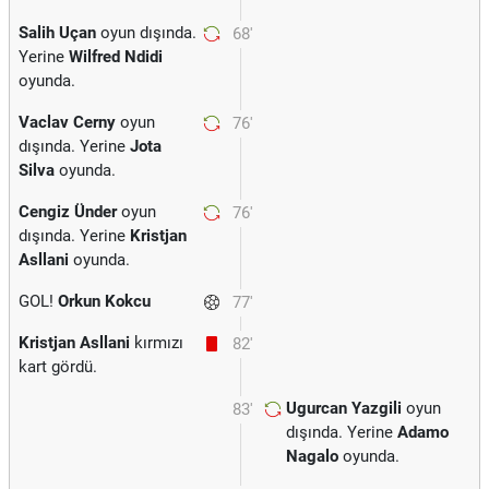
Salih Uçan
oyun dışında.
68'
Yerine
Wilfred Ndidi
oyunda.
Vaclav Cerny
oyun
76'
dışında. Yerine
Jota
Silva
oyunda.
Cengiz Ünder
oyun
76'
dışında. Yerine
Kristjan
Asllani
oyunda.
GOL!
Orkun Kokcu
77'
Kristjan Asllani
kırmızı
82'
kart gördü.
Ugurcan Yazgili
oyun
83'
dışında. Yerine
Adamo
Nagalo
oyunda.