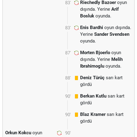
Riechedly Bazoer
oyun
83'
dışında. Yerine
Arif
Bosluk
oyunda.
Enis Bardhi
oyun dışında.
83'
Yerine
Sander Svendsen
oyunda.
Morten Bjoerlo
oyun
87'
dışında. Yerine
Melih
Ibrahimoglu
oyunda.
Deniz Türüç
sarı kart
88'
gördü
Berkan Kutlu
sarı kart
90'
gördü
Blaz Kramer
sarı kart
90'
gördü
Orkun Kokcu
oyun
90'