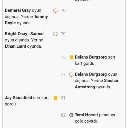
Demarai Gray
oyun
70'
dışında. Yerine
Tommy
Doyle
oyunda.
Bright Osayi-Samuel
70'
oyun dışında. Yerine
Ethan Laird
oyunda.
Delano Burgzorg
sarı
75'
kart gördü
Delano Burgzorg
oyun
77'
dışında. Yerine
Sinclair
Armstrong
oyunda.
Jay Stansfield
sarı kart
81'
gördü
Tomi Horvat
penaltıyı
82'
gole çevirdi.