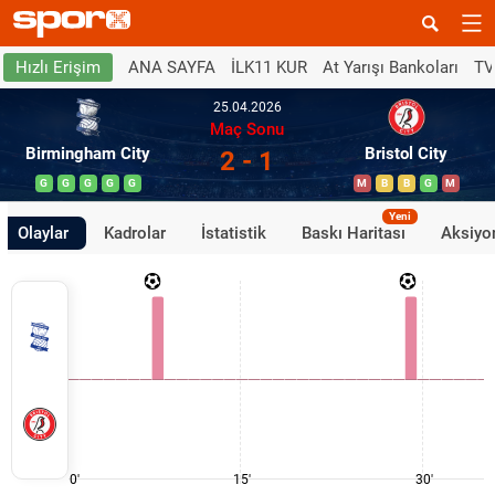
ANA SAYFA
İLK11 KUR
At Yarışı Bankoları
TV
Hızlı Erişim
25.04.2026
Maç Sonu
Birmingham City
Bristol City
2 - 1
G
G
G
G
G
M
B
B
G
M
Yeni
Olaylar
Kadrolar
İstatistik
Baskı Haritası
Aksiyon
0'
15'
30'