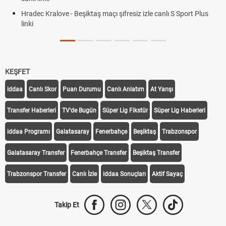
Hradec Kralove - Beşiktaş maçı şifresiz izle canlı S Sport Plus
linki
KEŞFET
iddaa
Canlı Skor
Puan Durumu
Canlı Anlatım
At Yarışı
Transfer Haberleri
TV'de Bugün
Süper Lig Fikstür
Süper Lig Haberleri
iddaa Programı
Galatasaray
Fenerbahçe
Beşiktaş
Trabzonspor
Galatasaray Transfer
Fenerbahçe Transfer
Beşiktaş Transfer
Trabzonspor Transfer
Canlı İzle
iddaa Sonuçları
Aktif Sayaç
Takip Et