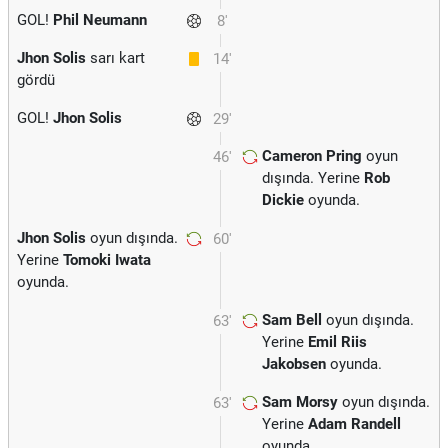
GOL!
Phil Neumann
8'
Jhon Solis
sarı kart
14'
gördü
GOL!
Jhon Solis
29'
Cameron Pring
oyun
46'
dışında. Yerine
Rob
Dickie
oyunda.
Jhon Solis
oyun dışında.
60'
Yerine
Tomoki Iwata
oyunda.
Sam Bell
oyun dışında.
63'
Yerine
Emil Riis
Jakobsen
oyunda.
Sam Morsy
oyun dışında.
63'
Yerine
Adam Randell
oyunda.