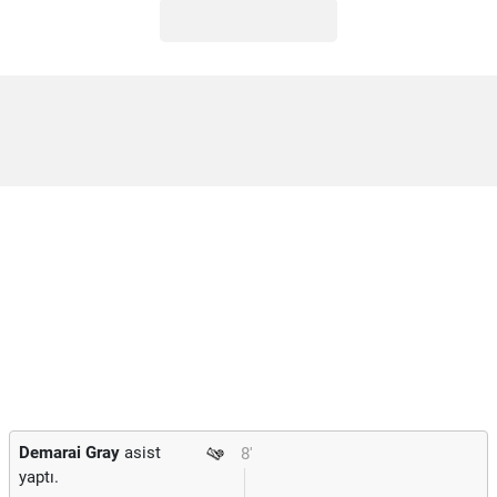
Demarai Gray
asist
8'
yaptı.