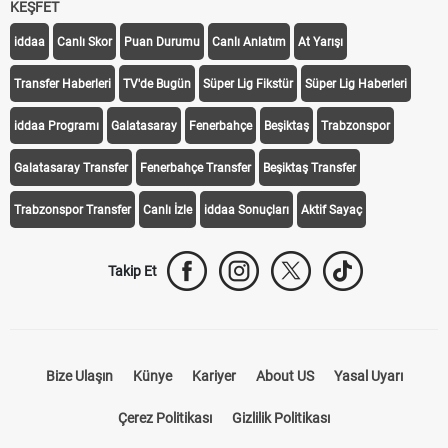
KEŞFET
iddaa
Canlı Skor
Puan Durumu
Canlı Anlatım
At Yarışı
Transfer Haberleri
TV'de Bugün
Süper Lig Fikstür
Süper Lig Haberleri
iddaa Programı
Galatasaray
Fenerbahçe
Beşiktaş
Trabzonspor
Galatasaray Transfer
Fenerbahçe Transfer
Beşiktaş Transfer
Trabzonspor Transfer
Canlı İzle
iddaa Sonuçları
Aktif Sayaç
Takip Et
Bize Ulaşın
Künye
Kariyer
About US
Yasal Uyarı
Çerez Politikası
Gizlilik Politikası