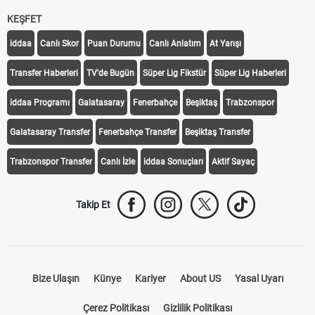
KEŞFET
iddaa
Canlı Skor
Puan Durumu
Canlı Anlatım
At Yarışı
Transfer Haberleri
TV'de Bugün
Süper Lig Fikstür
Süper Lig Haberleri
iddaa Programı
Galatasaray
Fenerbahçe
Beşiktaş
Trabzonspor
Galatasaray Transfer
Fenerbahçe Transfer
Beşiktaş Transfer
Trabzonspor Transfer
Canlı İzle
iddaa Sonuçları
Aktif Sayaç
Takip Et
Bize Ulaşın
Künye
Kariyer
About US
Yasal Uyarı
Çerez Politikası
Gizlilik Politikası