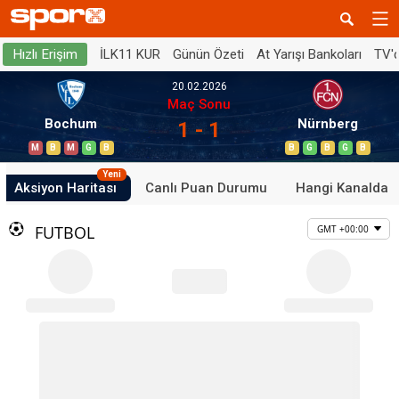
İLK11 KUR
Günün Özeti
At Yarışı Bankoları
TV'
Hızlı Erişim
20.02.2026
Maç Sonu
Bochum
Nürnberg
1 - 1
M
B
M
G
B
B
G
B
G
B
Yeni
Aksiyon Haritası
Canlı Puan Durumu
Hangi Kanalda
FUTBOL
GMT +00:00