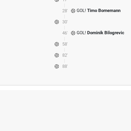
GOL!
Timo Bornemann
28'
30'
GOL!
Dominik Bilogrevic
46'
58'
82'
88'