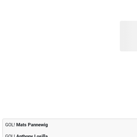
GOL!
Mats Pannewig
GOL!
Anthony Losilla