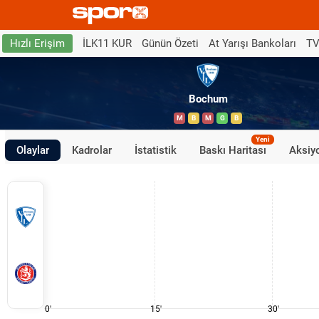
İLK11 KUR
Günün Özeti
At Yarışı Bankoları
TV
Hızlı Erişim
Bochum
M
B
M
G
B
Yeni
Olaylar
Kadrolar
İstatistik
Baskı Haritası
Aksiyo
0'
15'
30'