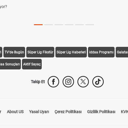
yor?
i
TV'de Bugün
Süper Lig Fikstür
Süper Lig Haberleri
iddaa Programı
Galata
daa Sonuçları
Aktif Sayaç
Takip Et
r
About US
Yasal Uyarı
Çerez Politikası
Gizlilik Politikası
KVK