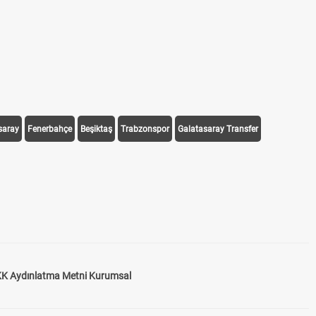
saray
Fenerbahçe
Beşiktaş
Trabzonspor
Galatasaray Transfer
K Aydınlatma Metni Kurumsal