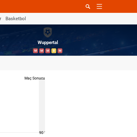
r
Basketbol
Wuppertal
M
M
M
B
M
Maç Sonucu
90 '