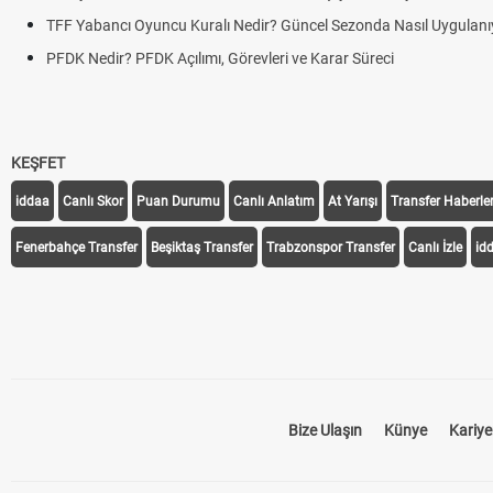
TFF Yabancı Oyuncu Kuralı Nedir? Güncel Sezonda Nasıl Uygulanı
PFDK Nedir? PFDK Açılımı, Görevleri ve Karar Süreci
KEŞFET
iddaa
Canlı Skor
Puan Durumu
Canlı Anlatım
At Yarışı
Transfer Haberler
Fenerbahçe Transfer
Beşiktaş Transfer
Trabzonspor Transfer
Canlı İzle
id
Bize Ulaşın
Künye
Kariye