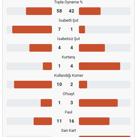
Topla Oynama %
58
42
İsabetli Şut
7
1
İsabetsiz Şut
4
4
Kurtarış
1
4
Kullandığı Korner
10
2
Ofsayt
1
3
Faul
11
16
Sarı Kart