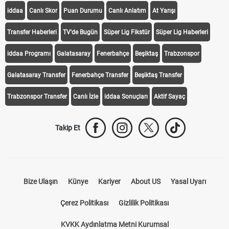
iddaa
Canlı Skor
Puan Durumu
Canlı Anlatım
At Yarışı
Transfer Haberleri
TV'de Bugün
Süper Lig Fikstür
Süper Lig Haberleri
iddaa Programı
Galatasaray
Fenerbahçe
Beşiktaş
Trabzonspor
Galatasaray Transfer
Fenerbahçe Transfer
Beşiktaş Transfer
Trabzonspor Transfer
Canlı İzle
iddaa Sonuçları
Aktif Sayaç
Takip Et
Bize Ulaşın
Künye
Kariyer
About US
Yasal Uyarı
Çerez Politikası
Gizlilik Politikası
KVKK Aydınlatma Metni Kurumsal