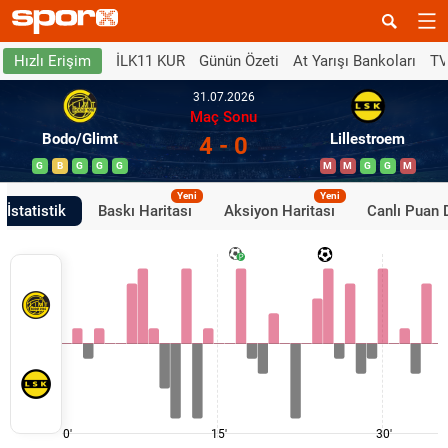
İLK11 KUR
Günün Özeti
At Yarışı Bankoları
TV
Hızlı Erişim
31.07.2026
Maç Sonu
Bodo/Glimt
Lillestroem
4 - 0
G
B
G
G
G
M
M
G
G
M
Yeni
Yeni
İstatistik
Baskı Haritası
Aksiyon Haritası
Canlı Puan
0'
15'
30'