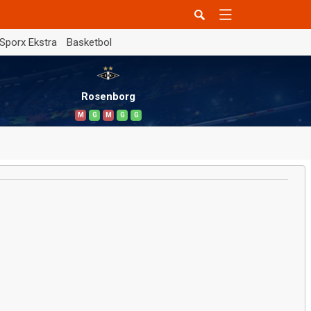
Sporx Ekstra
Basketbol
Rosenborg
M
G
M
G
G