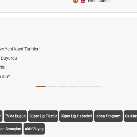
Noah Sahsah
11
 Yeni Kayıt Tarihleri
i Duyurdu
ihi
du mu?
i
TV'de Bugün
Süper Lig Fikstür
Süper Lig Haberleri
iddaa Programı
Galata
daa Sonuçları
Aktif Sayaç