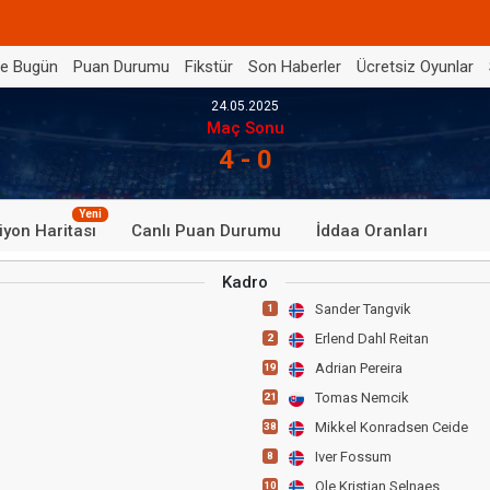
de Bugün
Puan Durumu
Fikstür
Son Haberler
Ücretsiz Oyunlar
24.05.2025
Maç Sonu
4 - 0
Yeni
iyon Haritası
Canlı Puan Durumu
İddaa Oranları
Kadro
Sander Tangvik
1
Erlend Dahl Reitan
2
Adrian Pereira
19
Tomas Nemcik
21
Mikkel Konradsen Ceide
38
Iver Fossum
8
Ole Kristian Selnaes
10