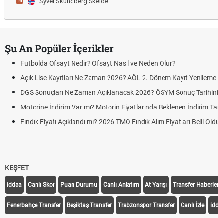
Syver Skundberg Skeide
16
Şu An Popüler İçerikler
Futbolda Ofsayt Nedir? Ofsayt Nasıl ve Neden Olur?
Açık Lise Kayıtları Ne Zaman 2026? AÖL 2. Dönem Kayıt Yenileme ve
DGS Sonuçları Ne Zaman Açıklanacak 2026? ÖSYM Sonuç Tarihin
Motorine İndirim Var mı? Motorin Fiyatlarında Beklenen İndirim Tar
Fındık Fiyatı Açıklandı mı? 2026 TMO Fındık Alım Fiyatları Belli Ol
KEŞFET
iddaa
Canlı Skor
Puan Durumu
Canlı Anlatım
At Yarışı
Transfer Haberler
Fenerbahçe Transfer
Beşiktaş Transfer
Trabzonspor Transfer
Canlı İzle
id