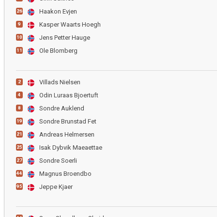
Haakon Evjen
26
Kasper Waarts Hoegh
9
Jens Petter Hauge
10
Ole Blomberg
11
Villads Nielsen
2
Odin Luraas Bjoertuft
4
Sondre Auklend
8
Sondre Brunstad Fet
19
Andreas Helmersen
21
Isak Dybvik Maeaettae
25
Sondre Soerli
27
Magnus Broendbo
44
Jeppe Kjaer
95