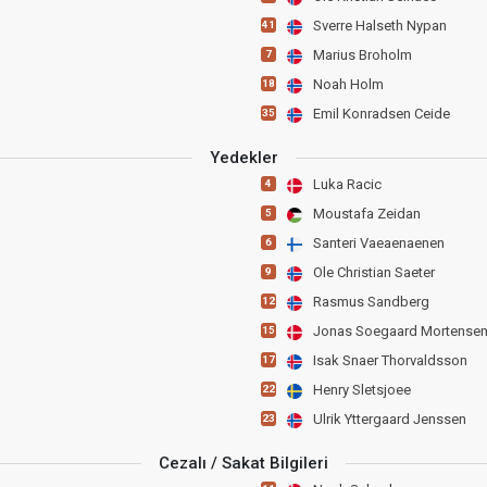
Sverre Halseth Nypan
41
Marius Broholm
7
Noah Holm
18
Emil Konradsen Ceide
35
Yedekler
Luka Racic
4
Moustafa Zeidan
5
Santeri Vaeaenaenen
6
Ole Christian Saeter
9
Rasmus Sandberg
12
Jonas Soegaard Mortense
15
Isak Snaer Thorvaldsson
17
Henry Sletsjoee
22
Ulrik Yttergaard Jenssen
23
Cezalı / Sakat Bilgileri