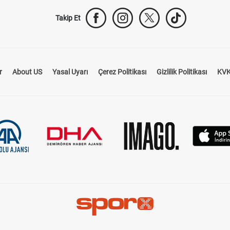
Takip Et
r
About US
Yasal Uyarı
Çerez Politikası
Gizlilik Politikası
KVK