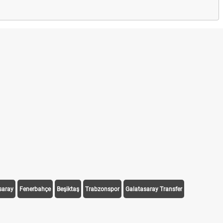
saray
Fenerbahçe
Beşiktaş
Trabzonspor
Galatasaray Transfer