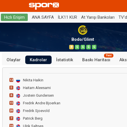
ANA SAYFA
İLK11 KUR
At Yarışı Bankoları
TV'
Hızlı Erişim
Bodo/Glimt
B
G
G
G
G
Yeni
Olaylar
Kadrolar
İstatistik
Baskı Haritası
Aks
Nikita Haikin
12
Haitam Aleesami
5
Jostein Gundersen
6
Fredrik Andre Bjoerkan
15
Fredrik Sjoevold
20
Patrick Berg
7
Ulrik Saltnes
14